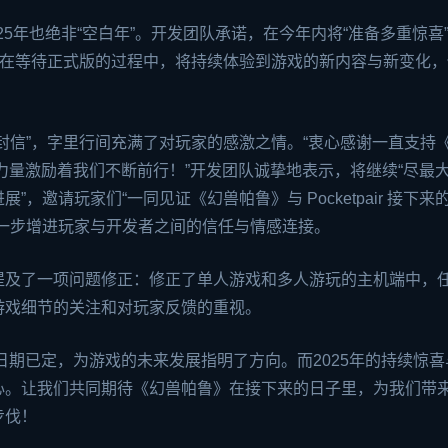
25年也绝非“空白年”。开发团队承诺，在今年内将“准备多重惊喜
们在等待正式版的过程中，将持续体验到游戏的新内容与新变化，
家们的一封信”，字里行间充满了对玩家的感激之情。“衷心感谢一直支持
是你们的力量激励着我们不断前行！”开发团队诚挚地表示，将继续“尽最
，邀请玩家们“一同见证《幻兽帕鲁》与 Pocketpair 接下来
一步增进玩家与开发者之间的信任与情感连接。
提及了一项问题修正：修正了单人游戏和多人游玩的主机端中，
游戏细节的关注和对玩家反馈的重视。
日期已定，为游戏的未来发展指明了方向。而2025年的持续惊
心。让我们共同期待《幻兽帕鲁》在接下来的日子里，为我们带
步伐！