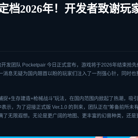
档2026年！开发者致谢玩
）的开发团队 Pocketpair 今日正式宣布，游戏将于2026年结束抢
0。这一消息无疑为国内翘首以盼的玩家们注入了一剂强心针，同时也
捕捉+生存建造+枪械战斗”玩法，在国内范围内掀起了热潮，吸
告中表示，为了迎接正式版 Ver.1.0 的到来，团队正在“筹备前所未
充满了无限遐想。无论是更广阔的地图、更丰富的幻兽种类，还是