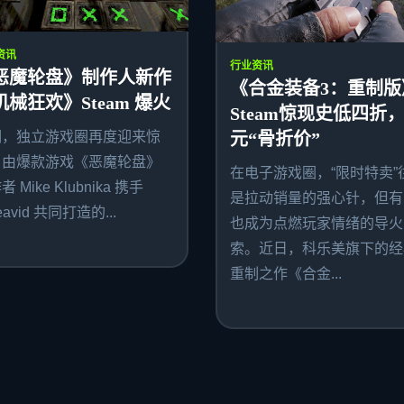
资讯
行业资讯
恶魔轮盘》制作人新作
《合金装备3：重制版
机械狂欢》Steam 爆火
Steam惊现史低四折，
期，独立游戏圈再度迎来惊
元“骨折价”
。由爆款游戏《恶魔轮盘》
在电子游戏圈，“限时特卖”
 Mike Klubnika 携手
是拉动销量的强心针，但有
avid 共同打造的...
也成为点燃玩家情绪的导火
索。近日，科乐美旗下的经
重制之作《合金...