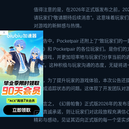
值得注意的是，在2026年正式版发布之前，20
请玩家们“敬请期待后续消息”。这意味着玩家
对游戏的新鲜感与热情。
X
在公告中，Pocketpair 还附上了“致玩
帕鲁》和 Pocketpair 的各位玩家们。
研发游戏，并更加坦率地与玩家们分享当前的进展”
挑战”。这种积极与玩家沟通的态度，无疑将进
此外，为了提升玩家的游戏体验，本次公告还
常变成追踪状态的问题。这体现了开发团队对
总而言之，《幻兽帕鲁》正式版2026年的发布
者的真诚承诺，则让玩家们对这段旅程充满信
精彩与感动，见证其迈向正式版的每一个坚实