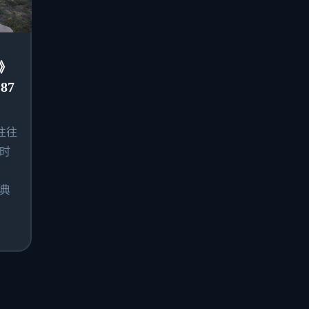
》
87
往往
时
典