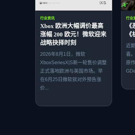
行业资讯
行业
Xbox 欧洲大幅调价最高
《
涨幅 200 欧元！微软迎来
《
战略抉择时刻
近
2026年8月1日，微软
喜
XboxSeriesX|S新一轮售价调整
原作者
正式落地欧洲与英国市场。早
GDe
在6月25日微软就对外预告涨
价...