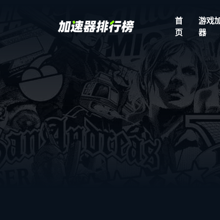
首
游戏
页
器