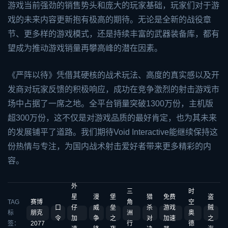
游戏当前强劲的销售势头和庞大的玩家基础，玩家们对于游
戏的未来内容更新抱有极高的期待。无论是全新的战役章
节、更多样的游戏模式，还是持续丰富的武器装备库，都有
望成为推动游戏销量再攀高峰的潜在因素。
《严阵以待》凭借其硬核的战术玩法、高度的真实感以及开
发商对玩家反馈的积极响应，成功在竞争激烈的射击游戏市
场中占据了一席之地。全平台销量突破1300万份，主机版
超300万份，这不仅是对游戏品质的最好肯定，也为其未来
的发展铺平了道路。我们期待Void Interactive能继续保持这
份热情与专注，为国内战术射击爱好者带来更多精彩的内
容。
外
三
时
星
漫
堡
猎
免费
盗
TAG
赛博
角
空
口
仔
威
垒
杀
游戏
贼
标
朋克
洲
奥
令
加
争
之
对
加速
之
签：
2077
行
德