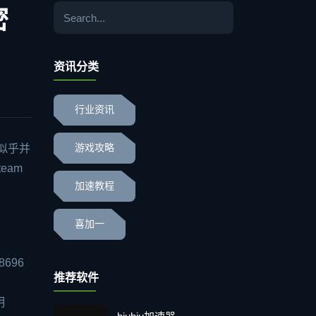
密
资讯分类
行业资讯
似乎并
游戏攻略
eam
加速教程
喜加一
696
推荐软件
明