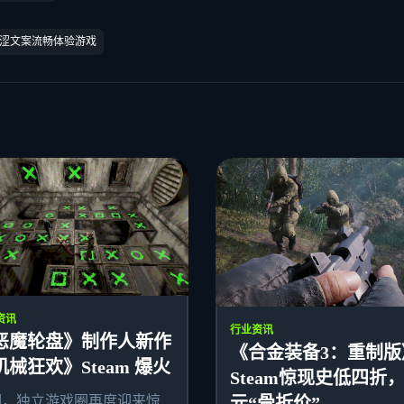
涩文案流畅体验游戏
资讯
行业资讯
恶魔轮盘》制作人新作
《合金装备3：重制版
机械狂欢》Steam 爆火
Steam惊现史低四折，
期，独立游戏圈再度迎来惊
元“骨折价”