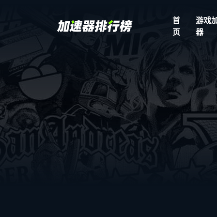
首
游戏
页
器