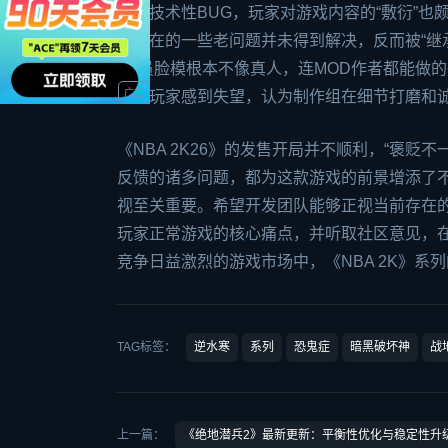
除了技术性BUG，玩家对游戏内容的“敷衍”也颇
中存在的一些老问题并未得到解决，反而被“继
“球员脸模根本不像真人，连MOD作者都能做
验的玩家感到失望，认为制作组在细节打磨和
《NBA 2K26》的发售开局并不顺利，“褒贬
反馈的诸多问题，都为这款游戏的前景增添了
视至关重要。希望开发团队能够正视当前存在的
玩家正常游戏的核心痛点，并听取社区意见，
竞争日益激烈的游戏市场中，《NBA 2K》系
TAG标签：
逆水寒
系列
恐鬼症
暗黑破坏神
战
上一篇：
《绝地潜兵2》最新更新：平衡性优化与稳定性升