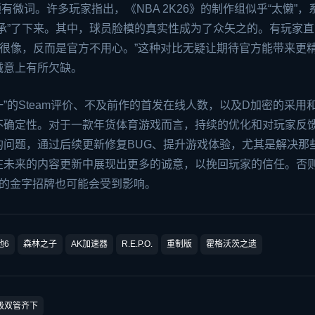
有微词。许多玩家指出，《NBA 2K26》的制作组似乎“太懒”，
承”了下来。其中，球员脸模的真实性成为了众矢之的。有玩家直
的很像，反而是官方不用心。”这种对比无疑让期待官方能带来更
诚意上有所欠缺。
不一”的Steam评价、不及前作的首发在线人数，以及D加密的采用
不确定性。对于一款年货体育游戏而言，持续的优化和对玩家反
问题，通过后续更新修复BUG、提升游戏体验，尤其是解决那
在未来的内容更新中展现出更多的诚意，以挽回玩家的信任。否
列的金字招牌也可能会受到影响。
地6
森林之子
AK加速器
R.E.P.O.
重制版
霍格沃茨之遗
级双管齐下