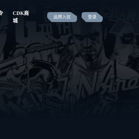
令
CDK商
品牌入驻
登录
城