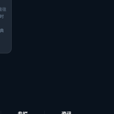
往往
时
典