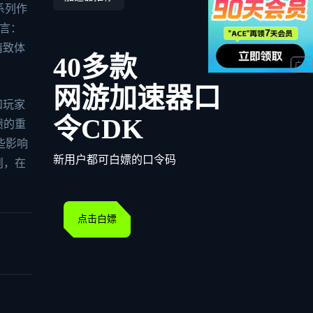
系列作
言：
精致体
40多款
网游加速器口
和玩家
令CDK
馈的重
些影响
新用户都可白嫖的口令码
则，在
点击白嫖