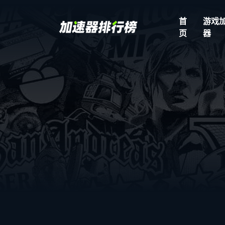
首
游戏
页
器