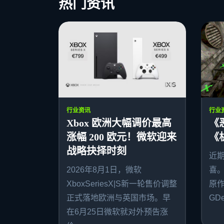
热门资讯
行业资讯
行业
Xbox 欧洲大幅调价最高
《
涨幅 200 欧元！微软迎来
《
战略抉择时刻
近
2026年8月1日，微软
喜
XboxSeriesX|S新一轮售价调整
原作者
正式落地欧洲与英国市场。早
GDe
在6月25日微软就对外预告涨