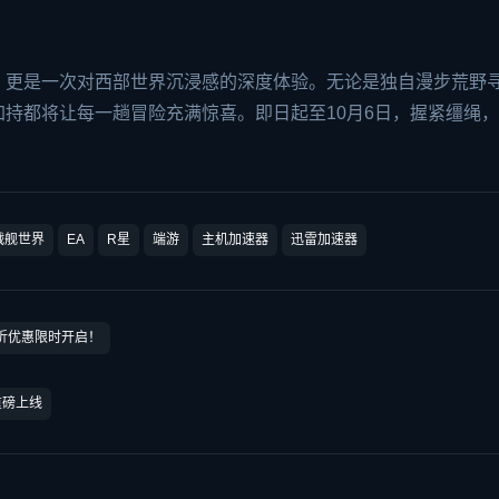
，更是一次对西部世界沉浸感的深度体验。无论是独自漫步荒野
持都将让每一趟冒险充满惊喜。即日起至10月6日，握紧缰绳
战舰世界
EA
R星
端游
主机加速器
迅雷加速器
5折优惠限时开启！
重磅上线