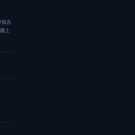
寻找古
，踏上