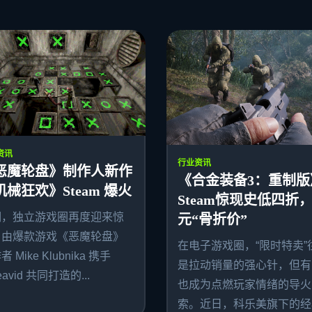
资讯
行业资讯
恶魔轮盘》制作人新作
《合金装备3：重制版
机械狂欢》Steam 爆火
Steam惊现史低四折，
期，独立游戏圈再度迎来惊
元“骨折价”
。由爆款游戏《恶魔轮盘》
在电子游戏圈，“限时特卖”
 Mike Klubnika 携手
是拉动销量的强心针，但有
avid 共同打造的...
也成为点燃玩家情绪的导火
索。近日，科乐美旗下的经