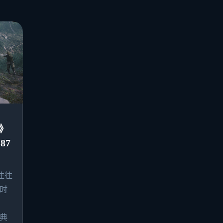
》
87
往往
时
典