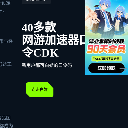
一设定
环。
40多款
网游加速器口
戏币与经
令CDK
抵达现
新用户都可白嫖的口令码
点击白嫖
藏品图
节都成为