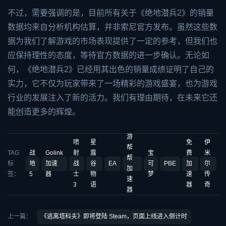
不过，需要强调的是，目前所有关于《绝地潜兵2》的销量
数据均来自分析机构估算，并非索尼官方发布。虽然这些数
据为我们了解游戏的市场表现提供了一定的参考，但我们也
应保持理性的态度，等待官方数据的进一步确认。无论如
何，《绝地潜兵2》已经用其出色的销量成绩证明了自己的
实力，它不仅为玩家带来了一场精彩的游戏盛宴，也为游戏
行业的发展注入了新的活力。我们有理由期待，在未来它还
能创造更多的辉煌。
游
喷
星
免
伊
帮
TAG
战
Golink
射
露
宝
费
米
帮
标
地
加速
战
谷
EA
可
PBE
加
尔
加
签：
5
器
士
物
梦
速
传
速
3
语
器
奇
器
上一篇：
《逃离塔科夫》即将登陆 Steam，页面上线进入倒计时