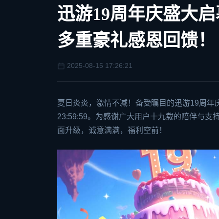
迅游19周年庆盛大
多重豪礼感恩回馈！
2025-08-15 17:26:21
夏日炎炎，激情不减！备受瞩目的迅游19周年庆即将
23:59:59。为感谢广大用户十九载的陪伴
面升级，诚意满满，福利空前！