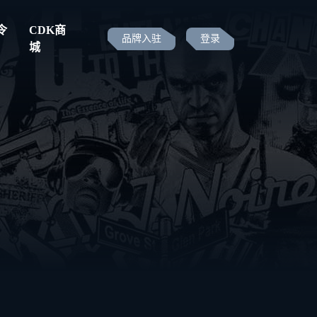
令
CDK商
品牌入驻
登录
城