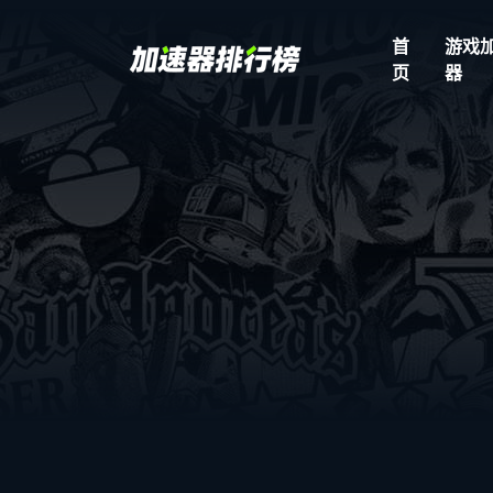
首
游戏
页
器