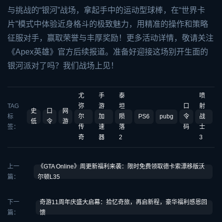
与挑战的“银河”战场，拿起手中的运动型球棒，在“世界卡
片”模式中体验近身格斗的极致魅力，用精准的操作和策略
征服对手，赢取荣誉与丰厚奖励！更多活动详情，敬请关注
《Apex英雄》官方后续报道。准备好迎接这场别开生面的
银河派对了吗？我们战场上见！
尤
手
泰
喷
TAG
弥
游
坦
口
射
史
口
网
标
尔
加
陨
PS6
pubg
令
战
低
令
游
签：
传
速
落
码
士
奇
器
2
3
上一
《GTA Online》周更新福利来袭：限时免费领取德卡索漂移版沃
篇：
尔顿L35
下一
奇游11周年庆盛大启幕：拾忆奇旅，再启新程，豪华福利感恩回
篇：
馈