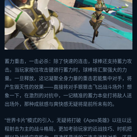
蓄力重击，一击必杀：除了快速的连击，球棒还支持蓄力攻
击。当玩家按住攻击键进行蓄力时，球棒将汇聚强大的力
量。一旦释放，这记凝聚全身力量的重击若能集中对手，将
产生毁灭性的效果——直接将对手狠狠击飞出战斗场外！想
象一下，在激烈的对抗中，一记精准的蓄力本垒打将敌人送
出场外，那种成就感与爽快感无疑将是前所未有的。
“世界卡片”模式的引入，无疑将打破《Apex英雄》以往以远
程射击为主的战斗格局，更加考验玩家的近战技巧、时机把