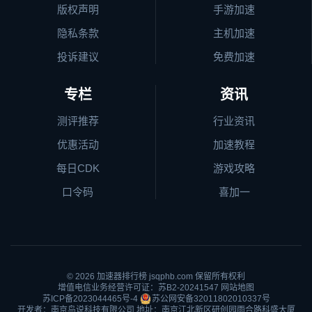
版权声明
手游加速
隐私条款
主机加速
投诉建议
免费加速
专栏
资讯
测评推荐
行业资讯
优惠活动
加速教程
每日CDK
游戏攻略
口令码
喜加一
© 2026
加速器排行榜
jsqphb.com 保留所有权利
增值电信业务经营许可证：苏B2-20241547
网站地图
苏ICP备2023044465号-4
苏公网安备32011802010337号
开发者：南京鸟说科技有限公司 地址：南京江北新区研创园雨合路科盛大厦