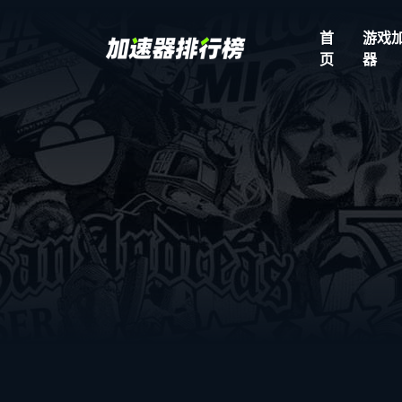
首
游戏
页
器