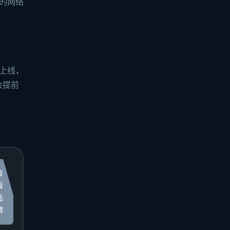
的网络
上线，
会提前
查
看
品
牌