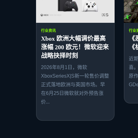
行业资讯
行业
Xbox 欧洲大幅调价最高
《
涨幅 200 欧元！微软迎来
《
战略抉择时刻
近
2026年8月1日，微软
喜
XboxSeriesX|S新一轮售价调整
原作者
正式落地欧洲与英国市场。早
GDe
在6月25日微软就对外预告涨
价...