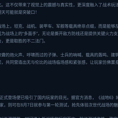
化。这不仅带来了视觉上的震撼与真实性，更深度融入了战术玩
明天可能就是突破口！
战场上，坦克、战机、装甲车、军舰等载具绝非点缀，而是能够
为战场上的“多面手”，无论是撕开敌方防线还是提供关键火力支
合，更是取胜的不二法门。
欲聋的炮火声、呼啸而过的子弹、士兵的呐喊、载具的轰鸣、建
现，共同营造出无与伦比的战场临场感和紧张感，让玩家仿佛置
正式登场便已吸引了国内玩家的目光。据官方消息，《战地6》
家，则可在8月7日就参与第一轮测试，抢先体验次世代战场的