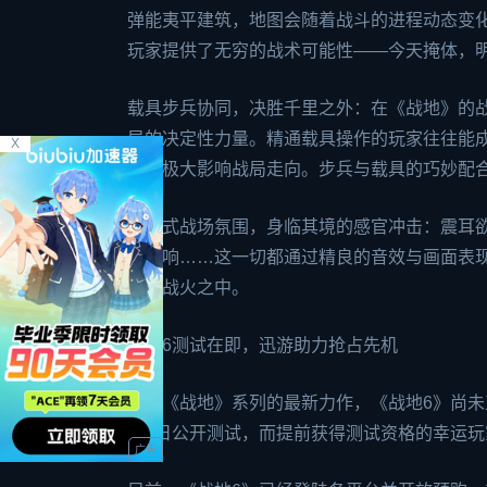
弹能夷平建筑，地图会随着战斗的进程动态变
玩家提供了无穷的战术可能性——今天掩体，
载具步兵协同，决胜千里之外：在《战地》的
局的决定性力量。精通载具操作的玩家往往能成
X
都能极大影响战局走向。步兵与载具的巧妙配
沉浸式战场氛围，身临其境的感官冲击：震耳
的巨响……这一切都通过精良的音效与画面表
实的战火之中。
战地6测试在即，迅游助力抢占先机
作为《战地》系列的最新力作，《战地6》尚未
月9日公开测试，而提前获得测试资格的幸运玩