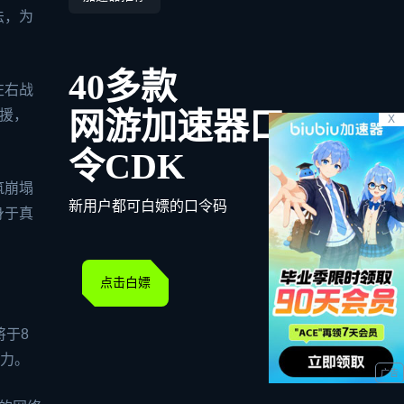
法，为
40多款
左右战
网游加速器口
援，
X
令CDK
筑崩塌
新用户都可白嫖的口令码
身于真
点击白嫖
将于8
魅力。