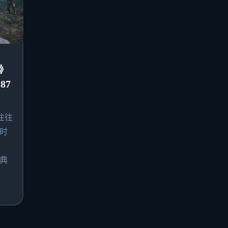
》
87
往往
时
典