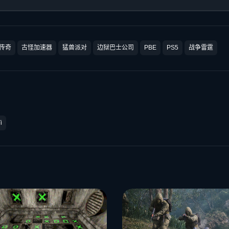
传奇
古怪加速器
猛兽派对
边狱巴士公司
PBE
PS5
战争雷霆
i