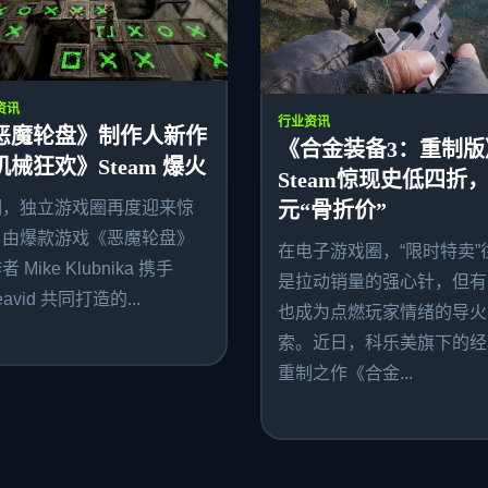
资讯
行业资讯
恶魔轮盘》制作人新作
《合金装备3：重制版
机械狂欢》Steam 爆火
Steam惊现史低四折，
期，独立游戏圈再度迎来惊
元“骨折价”
。由爆款游戏《恶魔轮盘》
在电子游戏圈，“限时特卖”
 Mike Klubnika 携手
是拉动销量的强心针，但有
avid 共同打造的...
也成为点燃玩家情绪的导火
索。近日，科乐美旗下的经
重制之作《合金...