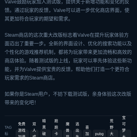
Valve鼓励玩家加入测试版，提供关于新增功能和变化的反
馈。通过玩家的反馈，Valve可以进一步优化商店界面，使
其更加符合玩家的期望和需求。
Steam商店的这次重大改版标志着Valve在提升玩家体验方
面迈出了重要一步。全新的界面设计、优化的搜索功能以及
个性化的游戏推荐机制，都将为玩家带来更加流畅和高效的
商店体验。随着测试版的上线，玩家可以率先体验这些新功
能，并为Valve提供宝贵的反馈，帮助他们打造一个更符合
玩家需求的Steam商店。
如果你是Steam用户，不妨下载测试版，亲身体验这次改版
带来的变化吧！
宝
暗
跑
荒
免费
双
魔
逃
可
TAG
黑
跑
喜
野
游戏
人
兽
出
梦
标
破
卡
加
pubg
大