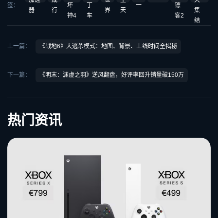
加速
成
世
生
大
签：
坏
丁
一
镖
器
行
界
天
集
神4
车
客2
结
上一篇：
《战地6》大逃杀模式：地图、背景、上线时间全揭秘
下一篇：
《明末：渊虚之羽》逆风翻盘，好评率回升销量破150万
热门资讯