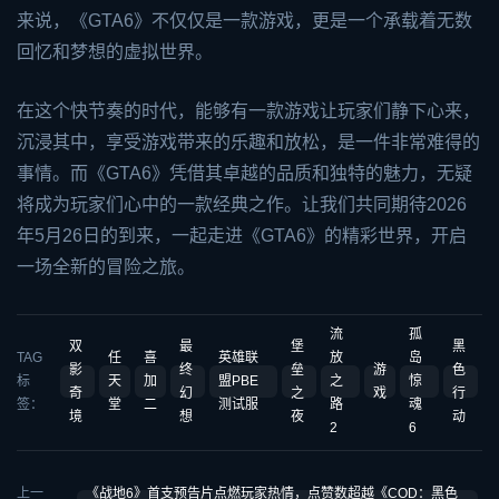
来说，《GTA6》不仅仅是一款游戏，更是一个承载着无数
回忆和梦想的虚拟世界。
在这个快节奏的时代，能够有一款游戏让玩家们静下心来，
沉浸其中，享受游戏带来的乐趣和放松，是一件非常难得的
事情。而《GTA6》凭借其卓越的品质和独特的魅力，无疑
将成为玩家们心中的一款经典之作。让我们共同期待2026
年5月26日的到来，一起走进《GTA6》的精彩世界，开启
一场全新的冒险之旅。
流
孤
双
最
堡
黑
TAG
任
喜
英雄联
放
岛
影
终
垒
游
色
标
天
加
盟PBE
之
惊
奇
幻
之
戏
行
签：
堂
二
测试服
路
魂
境
想
夜
动
2
6
上一
《战地6》首支预告片点燃玩家热情，点赞数超越《COD：黑色