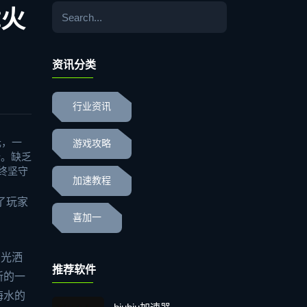
章火
资讯分类
行业资讯
光，一
游戏攻略
折。缺乏
终坚守
加速教程
了玩家
喜加一
阳光洒
推荐软件
新的一
海水的