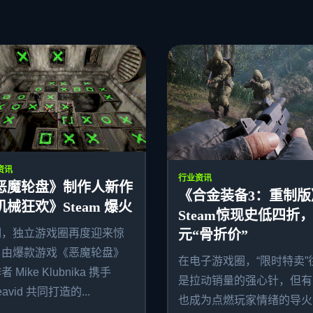
资讯
行业资讯
恶魔轮盘》制作人新作
《合金装备3：重制版
机械狂欢》Steam 爆火
Steam惊现史低四折，
期，独立游戏圈再度迎来惊
元“骨折价”
。由爆款游戏《恶魔轮盘》
在电子游戏圈，“限时特卖”
 Mike Klubnika 携手
是拉动销量的强心针，但有
avid 共同打造的...
也成为点燃玩家情绪的导火