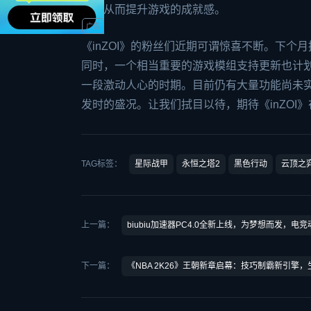
励，从而提升游戏的成就感。
《inZOI》的粉丝们近期可谓惊喜不断。下
同时，一个相当重要的游戏模组支持更新也计
一段激动人心的时期。目前仍有大量功能尚未
发时的盛况。让我们拭目以待，期待《inZO
TAG标签：
星际战甲
永恒之塔2
黑色行动
云顶之
上一篇：
biubiu加速器PC4.0全新上线，为梦想而发，电
下一篇：
《NBA 2K26》王朝新章启幕：技巧制霸新引擎