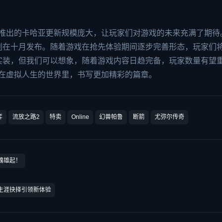
个月推出的卡哈亚更新规模庞大，让玩家们对游戏的未来充满了期待
划在十月发布。随着游戏在抢先体验期间逐步完善形态，玩家们
实装，但我们可以想象，随着游戏内容日趋完备，玩家数量有望
I》在虚拟人生的世界里，书写更加精彩的篇章。
弈
流放之路2
特卖
Online
幻兽帕鲁
断箭
尤弥尔传奇
竞魂雄起！
，生涯抉择引领新体验