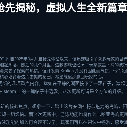
新抢先揭秘，虚拟人生全新篇
OI》自2025年3月开启抢先体验以来，便迅速吸引了众多玩家的目
潮起潮落，随后的几个月里，这款游戏也经历了玩家数量下滑的波
去了探索的热情。但开发商 Krafton 并没有因此而气馁，他们始
精心培育着这片虚拟的花园，希望能逐步赢回玩家的心。
月上线更新的几项重点内容，犹如在平静的湖面投下了一颗石子，激起
 在
steam
上的一篇帖子中透露，这次更新可谓是全方位的升级。
是八月更新的核心焦点。想象一下，踏上这片充满神秘与魅力的岛屿，
忘却一切烦恼。而这次更新中，游泳功能也将作为卡哈亚岛屿更
游泳功能的加入再合理不过了，玩家们可以在碧波中畅游，感受