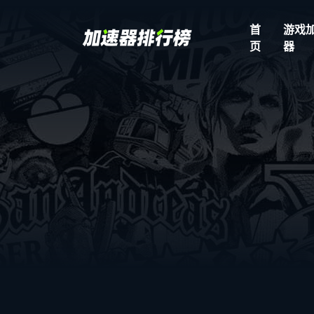
首
游戏
页
器