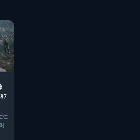
》
87
往往
时