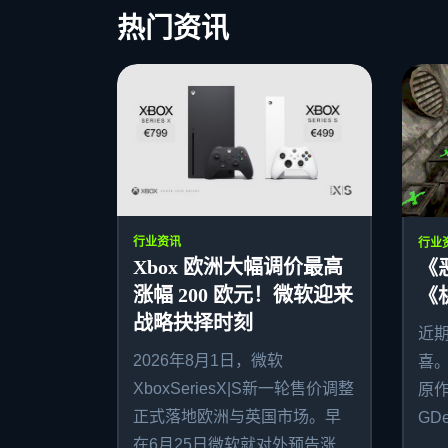
热门资讯
行业资讯
行业
Xbox 欧洲大幅调价最高
《
涨幅 200 欧元！微软迎来
《
战略抉择时刻
近
2026年8月1日，微软
喜
XboxSeriesX|S新一轮售价调整
原作者
正式落地欧洲与英国市场。早
GDe
在6月25日微软就对外预告涨