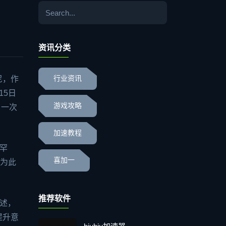
资讯分类
尼，作
行业资讯
15日
游戏攻略
了一次
加速教程
罕
喜加一
因为此
推荐软件
述，
提升意