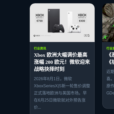
行业资讯
行业
Xbox 欧洲大幅调价最高
《
涨幅 200 欧元！微软迎来
《
战略抉择时刻
近
2026年8月1日，微软
喜
XboxSeriesX|S新一轮售价调整
原作者
正式落地欧洲与英国市场。早
GDe
在6月25日微软就对外预告涨
价...