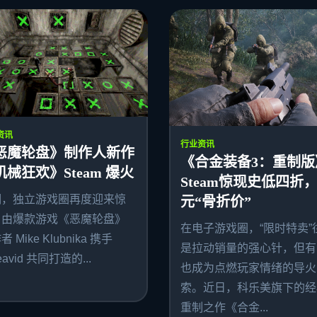
资讯
行业资讯
恶魔轮盘》制作人新作
《合金装备3：重制版
机械狂欢》Steam 爆火
Steam惊现史低四折，
期，独立游戏圈再度迎来惊
元“骨折价”
。由爆款游戏《恶魔轮盘》
在电子游戏圈，“限时特卖”
 Mike Klubnika 携手
是拉动销量的强心针，但有
avid 共同打造的...
也成为点燃玩家情绪的导火
索。近日，科乐美旗下的经
重制之作《合金...