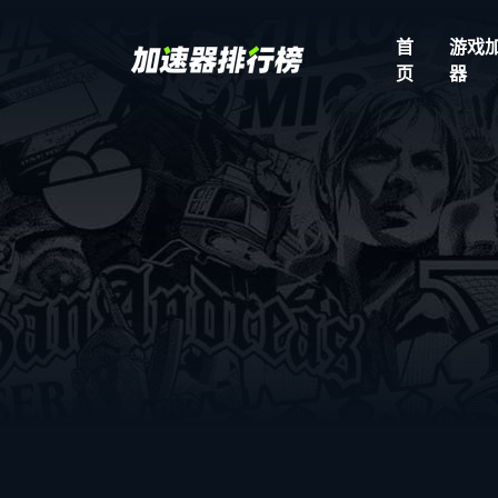
首
游戏
页
器