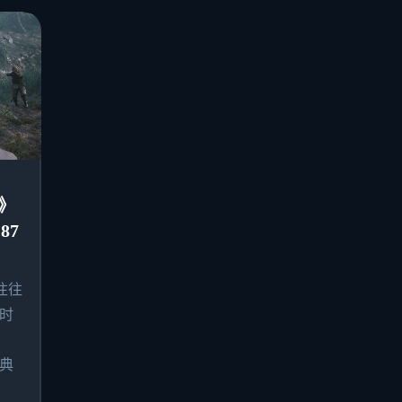
》
87
往往
时
典