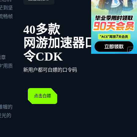
茫到坚
流畅帧
40多款
网游加速器口
令CDK
情章
“用质
新用户都可白嫖的口令码
点击白嫖
帷幄的
发光的