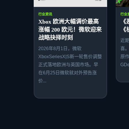
行业资讯
行业
Xbox 欧洲大幅调价最高
《
涨幅 200 欧元！微软迎来
《
战略抉择时刻
近
2026年8月1日，微软
喜
XboxSeriesX|S新一轮售价调整
原作者
正式落地欧洲与英国市场。早
GDe
在6月25日微软就对外预告涨
价...