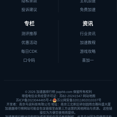
隐私条款
主机加速
投诉建议
免费加速
专栏
资讯
测评推荐
行业资讯
优惠活动
加速教程
每日CDK
游戏攻略
口令码
喜加一
© 2026
加速器排行榜
jsqphb.com 保留所有权利
增值电信业务经营许可证：苏B2-20241547
网站地图
苏ICP备2023044465号-4
苏公网安备32011802010337号
开发者：南京鸟说科技有限公司 地址：南京江北新区研创园雨合路科盛大厦
加速器排行榜网站可能会包含链接至由第三方运营的其他网站与资源。 这些链
接仅为方便您使用而提供。