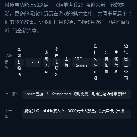
时债卷功能上线之后，《绝地潜兵2》将迎来新一轮的热
潮，更多的玩家将沉浸在游戏的魅力之中，共同书写属于他
们的战争故事。让我们拭目以待，期待8月26日《绝地潜兵
2》的全新篇章。
胜
边
星
永
永
利
幻
生
狱
TAG
露
恒
劫
主
ARC
女
兽
化
巴
标
谷
FIFA23
之
无
机
Raiders
神
帕
危
士
签：
物
塔
间
妮
鲁
机
公
语
2
姬
司
上一篇：
Steam喜加一！《Ampersat》限时免费，别错过这场像素冒险！
下一
夏促狂欢！biubiu放大招：3000元卡大放送，会员年卡买一赠
篇：
一！