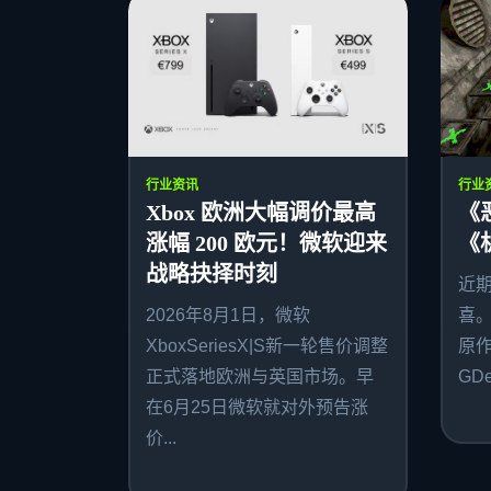
行业资讯
行业
Xbox 欧洲大幅调价最高
《
涨幅 200 欧元！微软迎来
《
战略抉择时刻
近
2026年8月1日，微软
喜
XboxSeriesX|S新一轮售价调整
原作者
正式落地欧洲与英国市场。早
GDe
在6月25日微软就对外预告涨
价...