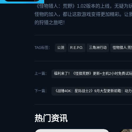
《怪物猎人：荒野》1.02版本的上线，无疑
怪物的加入，都让这款游戏变得更加精彩。让我
的狩猎之旅吧！
TAG标签：
公测
R.E.P.O.
三角洲行动
怪物猎人:荒
上一篇：
福利来了！《怪猎荒野》更新+主机2小时免费试
下一篇：
《战锤40K：星际战士2》9月大型更新前瞻：动
热门资讯