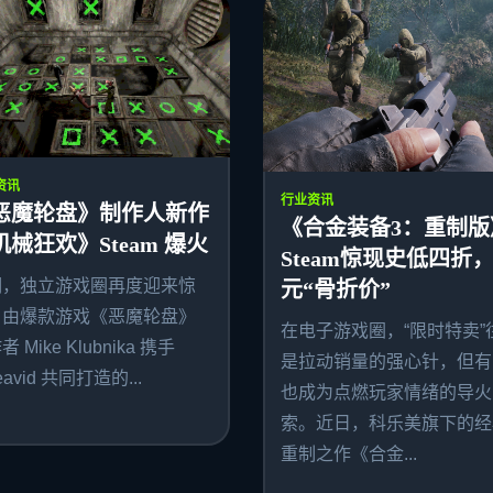
资讯
行业资讯
恶魔轮盘》制作人新作
《合金装备3：重制版
机械狂欢》Steam 爆火
Steam惊现史低四折，
期，独立游戏圈再度迎来惊
元“骨折价”
。由爆款游戏《恶魔轮盘》
在电子游戏圈，“限时特卖”
 Mike Klubnika 携手
是拉动销量的强心针，但有
avid 共同打造的...
也成为点燃玩家情绪的导火
索。近日，科乐美旗下的经
重制之作《合金...