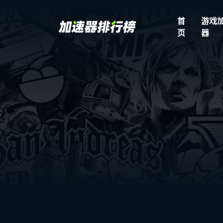
首
游戏
页
器