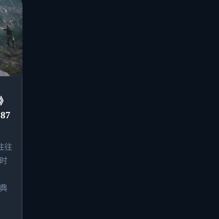
》
87
往往
时
典