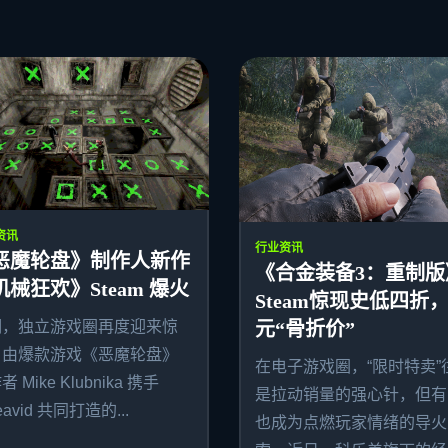
资讯
行业资讯
恶魔轮盘》制作人新作
《合金装备3：重制版
机械狂欢》Steam 爆火
Steam惊现史低四折，
期，独立游戏圈再度迎来惊
元“骨折价”
。由爆款游戏《恶魔轮盘》
在电子游戏圈，“限时特卖”
 Mike Klubnika 携手
是拉动销量的强心针，但有
avid 共同打造的...
也成为点燃玩家情绪的导火