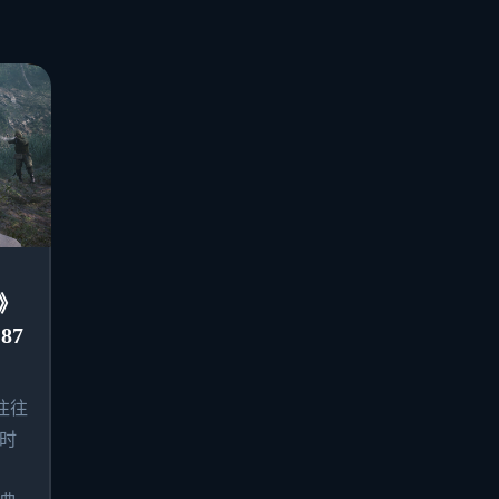
》
87
往往
时