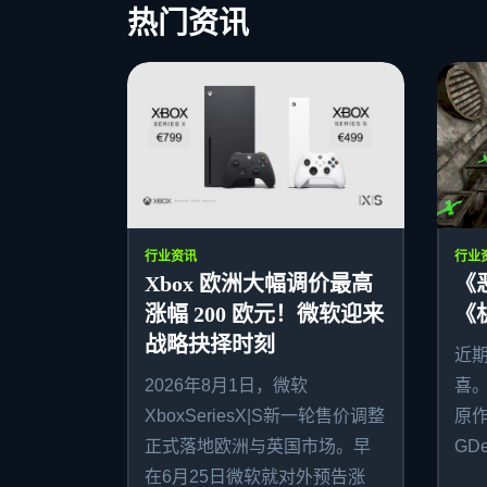
热门资讯
行业资讯
行业
Xbox 欧洲大幅调价最高
《
涨幅 200 欧元！微软迎来
《
战略抉择时刻
近
2026年8月1日，微软
喜
XboxSeriesX|S新一轮售价调整
原作者
正式落地欧洲与英国市场。早
GDe
在6月25日微软就对外预告涨