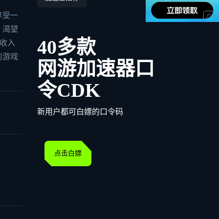
享受一
、渴望
40多款
》收入
的游戏
网游加速器口
令CDK
新用户都可白嫖的口令码
点击白嫖