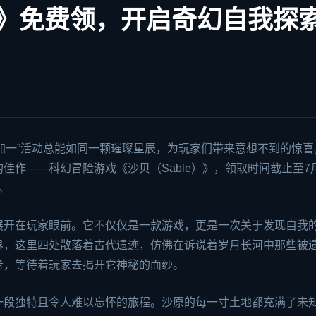
贝》免费领，开启奇幻自我探
加一
”活动总能如同一颗璀璨星辰，为玩家们带来意想不到的惊喜
的佳作——科幻冒险游戏《沙贝（Sable）》，领取时间截止至7
。
展开在玩家眼前。它不仅仅是一款游戏，更是一次关于发现自我
界，这里四处散落着古代遗迹，仿佛在诉说着岁月长河中那些被
者，等待着玩家去揭开它神秘的面纱。
一段独特且令人难以忘怀的旅程。沙原的每一寸土地都充满了未