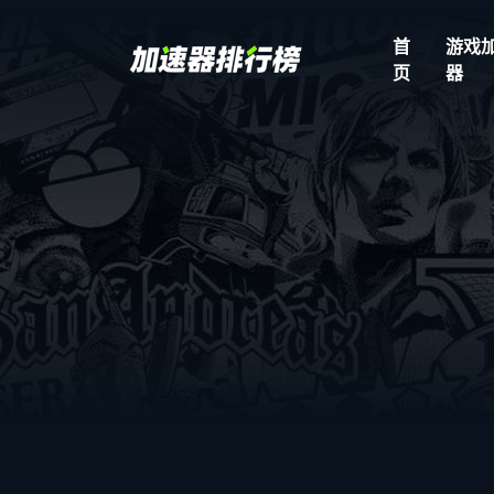
首
游戏
页
器