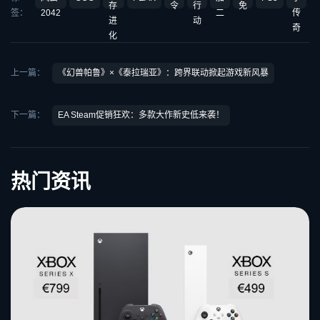
存
令
行
免
签：
2042
二
传
进
动
奇
化
上一篇：
《幻兽帕鲁》×《泰拉瑞亚》：跨界联动掀起游戏新风暴
下一篇：
EA Steam促销狂欢：多款大作新史低来袭！
热门资讯