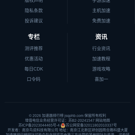
版权声明
手游加速
隐私条款
主机加速
投诉建议
免费加速
专栏
资讯
测评推荐
行业资讯
优惠活动
加速教程
每日CDK
游戏攻略
口令码
喜加一
© 2026
加速器排行榜
jsqphb.com 保留所有权利
增值电信业务经营许可证：苏B2-20241547
网站地图
苏ICP备2023044465号-4
苏公网安备32011802010337号
开发者：南京鸟说科技有限公司 地址：南京江北新区研创园雨合路科盛大厦
加速器排行榜网站可能会包含链接至由第三方运营的其他网站与资源。 这些链