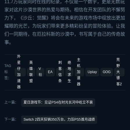
11.7万玩家同时在线的纪录，不仅是一个数字，更是无数玩
家对这片沙漠世界的热爱与期待。相信在开发团队的不懈努
力下，《沙丘：觉醒》将会在未来的游戏市场中绽放出更加
耀眼的光芒，为玩家们带来更多精彩纷呈的冒险体验。让我
们一同期待，在厄拉科斯的沙漠中，书写属于自己的传奇故
事。
外
主
荒
星
英
刺
绝
TAG
机
野
仔
雄
V
客
地
标
EA
加
Uplay
GOG
大
加
联
社
信
求
签：
速
镖
速
盟
条
生
器
客2
器
上一篇：
夏日游戏节：见证PS4在时光长河中屹立不衰
下一篇：
Switch 2四天狂销350万台，力压PS5首月战绩