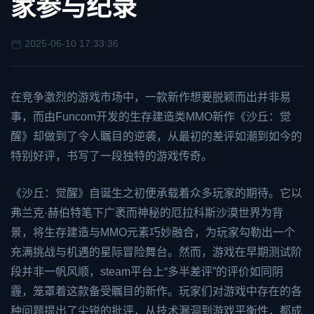
家参与纪录
2025-06-10 17:33:36
在竞争激烈的游戏市场中，一款新作想要脱颖而出并非易
事，而由Funcom开发的生存建造类MMO新作《沙丘：觉
醒》却做到了令人瞩目的逆袭，从最初的差评如潮到如今的
特别好评，书写了一段独特的游戏传奇。
《沙丘：觉醒》自诞生之初便承载着众多玩家的期待。它以
弗兰克·赫伯特笔下广袤而神秘的厄拉科斯沙漠世界为背
景，将生存建造与MMO元素巧妙融合，为玩家勾勒出一个
充满挑战与机遇的星际冒险舞台。然而，游戏在早期测试阶
段并非一帆风顺，
steam
平台上“多半差评”的评价如同阴
霾，笼罩着这款备受瞩目的新作。玩家们对游戏中存在的各
种问题提出了尖锐的批评，从技术漏洞到游戏平衡性，都成