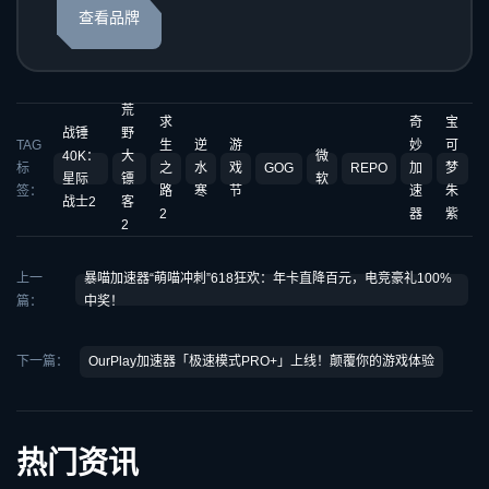
查看品牌
荒
求
奇
宝
战锤
野
TAG
生
逆
游
妙
可
40K：
大
微
标
之
水
戏
GOG
REPO
加
梦
星际
镖
软
签：
路
寒
节
速
朱
战士2
客
2
器
紫
2
上一
暴喵加速器“萌喵冲刺”618狂欢：年卡直降百元，电竞豪礼100%
篇：
中奖！
下一篇：
OurPlay加速器「极速模式PRO+」上线！颠覆你的游戏体验
热门资讯