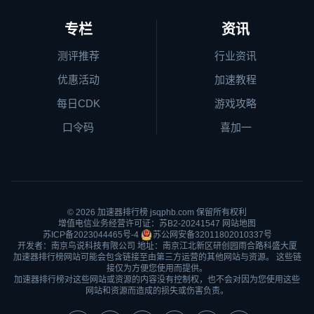
专栏
资讯
测评推荐
行业资讯
优惠活动
加速教程
每日CDK
游戏攻略
口令码
喜加一
© 2026
加速器排行榜
jsqphb.com 保留所有权利
增值电信业务经营许可证：苏B2-20241547
网站地图
苏ICP备2023044465号-4
苏公网安备32011802010337号
开发者：南京鸟说科技有限公司 地址：南京江北新区研创园雨合路科盛大厦
加速器排行榜网站可能会包含链接至由第三方运营的其他网站与资源。 这些链
接仅为方便您使用而提供。
加速器排行榜对这些网站或资源的内容没有控制权，也不会对因为您使用这些
网站和资源而造成的损失或伤害负责。