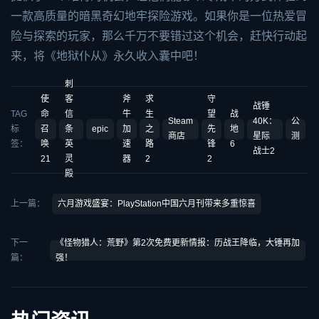
一款高质量的暗黑奇幻地牢探险游戏。如果你是一位热爱冒
险与探索的玩家，那么千万不要错过这个机会，赶快行动起
来，将《地狱仆从》永久收入囊中吧！
刺
使
客
斧
求
守
战锤
TAG
命
信
牛
生
望
战
Steam
40K：
公
标
召
条
epic
加
之
先
地
商店
星际
测
签：
唤
英
速
路
锋
6
战士2
21
灵
器
2
2
殿
上一篇：
六月游戏盛宴：PlayStation中国六月刊带来多重惊喜
下一
《怪物猎人：荒野》第2次免费更新情报：历战王降临，大锤再加
篇：
强！