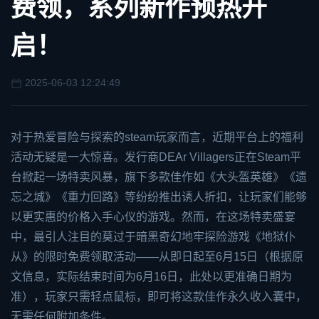
费领，系列新作预热开
启！
2025-06-03 12:24:49
对于热爱冒险与探索的
steam
玩家而言，近期平台上的福利
活动无疑是一大惊喜。发行商D
EA
r Villagers正在Steam平
台掀起一场特卖风暴，旗下多款佳作如《大头盔英雄》《遗
忘之城》《重力回路》等纷纷推出诱人折扣，让玩家们能够
以更实惠的价格入手心仪的游戏。然而，在这场特卖盛宴
中，最引人注目的莫过于暗黑奇幻地牢探险游戏《地狱仆
从》的限时免费领取活动——从即日起至6月15日（根据原
文信息，实际结束时间为6月16日，此处以更准确日期为
准），玩家只需轻点鼠标，即可将这款佳作永久收入囊中，
无需任何附加条件。