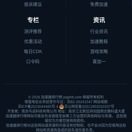
投诉建议
免费加速
专栏
资讯
测评推荐
行业资讯
优惠活动
加速教程
每日CDK
游戏攻略
口令码
喜加一
© 2026
加速器排行榜
jsqphb.com 保留所有权利
增值电信业务经营许可证：苏B2-20241547
网站地图
苏ICP备2023044465号-4
苏公网安备32011802010337号
开发者：南京鸟说科技有限公司 地址：南京江北新区研创园雨合路科盛大厦
加速器排行榜网站可能会包含链接至由第三方运营的其他网站与资源。 这些链
接仅为方便您使用而提供。
加速器排行榜对这些网站或资源的内容没有控制权，也不会对因为您使用这些
网站和资源而造成的损失或伤害负责。