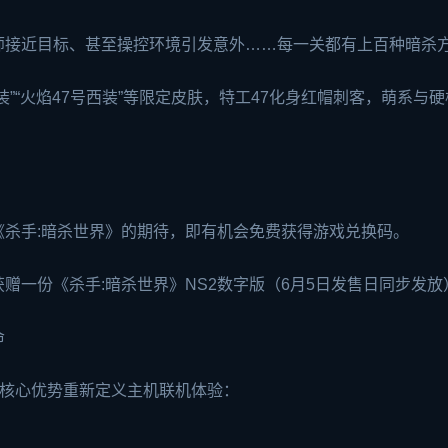
师接近目标、甚至操控环境引发意外……每一关都有上百种暗杀
”“火焰47号西装”等限定皮肤，特工47化身红帽刺客，萌系与
《杀手:暗杀世界》的期待，即有机会免费获得游戏兑换码。
赠一份《杀手:暗杀世界》NS2数字版（6月5日发售日同步发放
命
大核心优势重新定义主机联机体验：