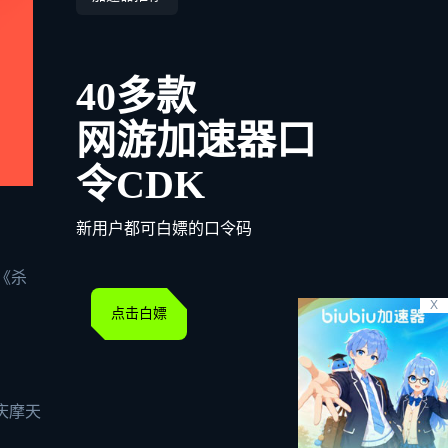
40多款
网游加速器口
令CDK
新用户都可白嫖的口令码
《杀
X
点击白嫖
庆摩天