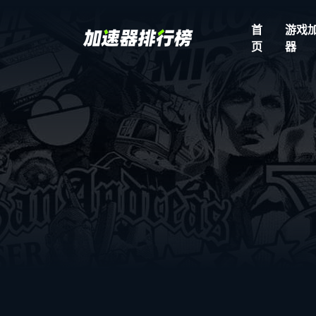
首
游戏
页
器