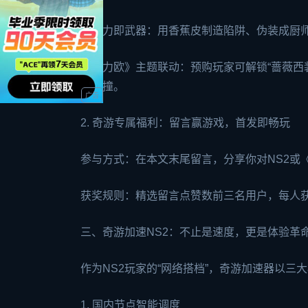
创造力即武器：用香蕉皮制造陷阱、伪装成厨
《马力欧》主题联动：预购玩家可解锁“蔷薇西装
妙碰撞。
2. 奇游专属福利：留言赢游戏，首发即畅玩
参与方式：在本文末尾留言，分享你对NS2或
获奖规则：精选留言点赞数前三名用户，每人获
三、奇游加速NS2：不止是速度，更是体验革
作为NS2玩家的“网络搭档”，奇游加速器以三
1. 国内节点智能调度