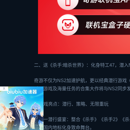
二、送《杀手:暗杀世界》：化身特工47，潜入
奇游不仅为NS2加速护航，更以经典潜行游戏
手》游戏及海量任务的合集大作将与NS2同步
X
1. 游戏亮点：潜行、策略、无限重玩
三合一潜行盛宴：整合《杀手》《杀手2》《杀
楼，国内地标化身致命舞台。