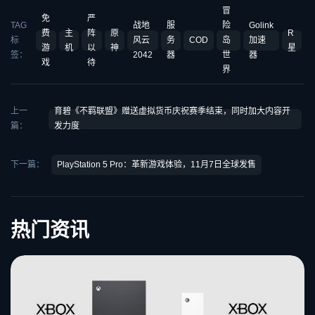
冒
免
严
TAG
战地
服
险
Golink
费
主
阵
原
R
标
风云
务
COD
岛
加速
游
机
以
神
星
签：
2042
器
世
器
戏
待
界
上一
育碧《不羁联盟》赠送虚拟货币庆祝赛季结束，同时加大内容开
篇：
发力度
下一篇：
PlayStation 5 Pro：革新游戏体验，11月7日全球发售
热门资讯