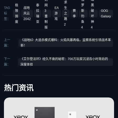
求
极
泰
网
罗
黑
TAG
战地
EA
生
限
拉
3
赛
斯
破
GOG
标
风云
游
之
国
瑞
重
季
钓
坏
Galaxy
签：
2042
戏
路
度
亚
制
鱼
神
2
版
4
4
上一
《战地6》大逃杀模式爆料：火焰风暴再临，监察系统引领战术革
篇：
新！
下一
《艾尔登法环》经久不衰的秘密：700万玩家沉浸百小时背后的
篇：
深度体验
热门资讯