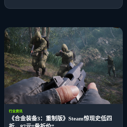
行业资讯
《合金装备3：重制版》Steam惊现史低四
折，87元“骨折价”