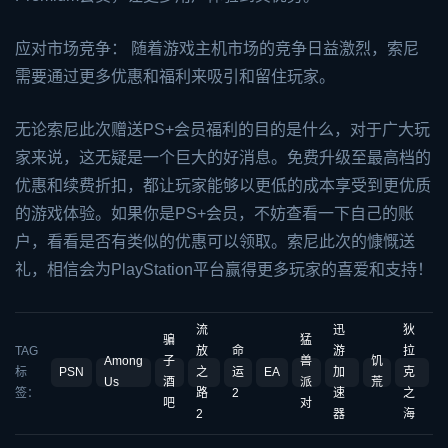
应对市场竞争： 随着游戏主机市场的竞争日益激烈，索尼
需要通过更多优惠和福利来吸引和留住玩家。
无论索尼此次赠送PS+会员福利的目的是什么，对于广大玩
家来说，这无疑是一个巨大的好消息。免费升级至最高档的
优惠和续费折扣，都让玩家能够以更低的成本享受到更优质
的游戏体验。如果你是PS+会员，不妨查看一下自己的账
户，看看是否有类似的优惠可以领取。索尼此次的慷慨送
礼，相信会为PlayStation平台赢得更多玩家的喜爱和支持！
流
迅
狄
骗
猛
TAG
放
命
游
拉
Among
子
兽
饥
标
PSN
之
运
EA
加
克
Us
酒
派
荒
签：
路
2
速
之
吧
对
2
器
海