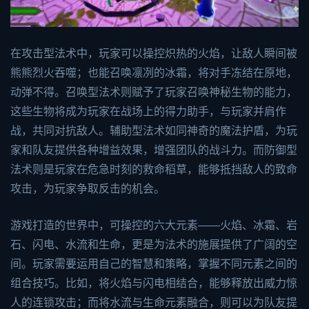
在攻击型法术中，玩家可以操控炽热的火焰，让敌人瞬间被
熊熊烈火吞噬；也能召唤凛冽的冰霜，将对手冻结在原地，
动弹不得。召唤型法术则赋予了玩家召唤神秘生物的能力，
这些生物将成为玩家在战场上的得力助手，与玩家并肩作
战，共同对抗敌人。辅助型法术如同神奇的魔法护盾，为玩
家和队友提供各种增益效果，增强团队的战斗力。而防御型
法术则是玩家在危急时刻的救命稻草，能够抵挡敌人的致命
攻击，为玩家争取反击的机会。
游戏打造的世界中，可操控的六大元素——火焰、冰霜、岩
石、闪电、水流和生命，更是为法术的施展提供了广阔的空
间。玩家需要运用自己的智慧和策略，掌握不同元素之间的
组合技巧。比如，将火焰与闪电相结合，能够释放出威力惊
人的连锁攻击；而将水流与生命元素融合，则可以为队友提