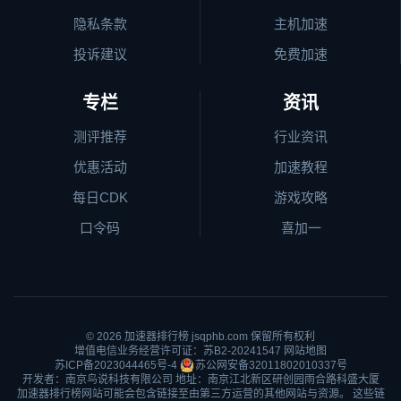
隐私条款
主机加速
投诉建议
免费加速
专栏
资讯
测评推荐
行业资讯
优惠活动
加速教程
每日CDK
游戏攻略
口令码
喜加一
© 2026
加速器排行榜
jsqphb.com 保留所有权利
增值电信业务经营许可证：苏B2-20241547
网站地图
苏ICP备2023044465号-4
苏公网安备32011802010337号
开发者：南京鸟说科技有限公司 地址：南京江北新区研创园雨合路科盛大厦
加速器排行榜网站可能会包含链接至由第三方运营的其他网站与资源。 这些链