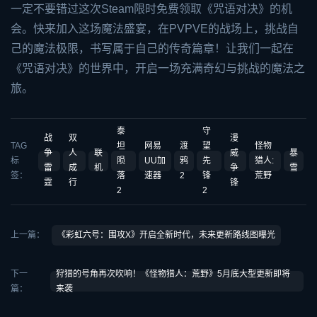
一定不要错过这次Steam限时免费领取《咒语对决》的机
会。快来加入这场魔法盛宴，在PVPVE的战场上，挑战自
己的魔法极限，书写属于自己的传奇篇章！让我们一起在
《咒语对决》的世界中，开启一场充满奇幻与挑战的魔法之
旅。
泰
守
战
双
漫
TAG
坦
网易
渡
望
怪物
争
人
联
威
暴
标
陨
UU加
鸦
先
猎人:
雷
成
机
争
雪
签：
落
速器
2
锋
荒野
霆
行
锋
2
2
上一篇：
《彩虹六号：围攻X》开启全新时代，未来更新路线图曝光
下一
狩猎的号角再次吹响！《怪物猎人：荒野》5月底大型更新即将
篇：
来袭