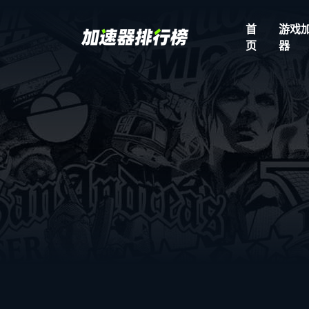
首
游戏
页
器