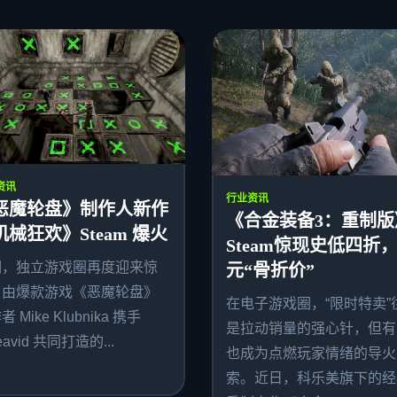
资讯
行业资讯
恶魔轮盘》制作人新作
《合金装备3：重制版
机械狂欢》Steam 爆火
Steam惊现史低四折，
期，独立游戏圈再度迎来惊
元“骨折价”
。由爆款游戏《恶魔轮盘》
在电子游戏圈，“限时特卖”
 Mike Klubnika 携手
是拉动销量的强心针，但有
avid 共同打造的...
也成为点燃玩家情绪的导火
索。近日，科乐美旗下的经