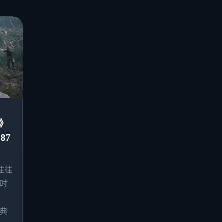
》
87
往往
时
典