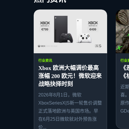
行业资讯
行业
Xbox 欧洲大幅调价最高
《
涨幅 200 欧元！微软迎来
《
战略抉择时刻
近
2026年8月1日，微软
喜
XboxSeriesX|S新一轮售价调整
原作者
正式落地欧洲与英国市场。早
GDe
在6月25日微软就对外预告涨
价...