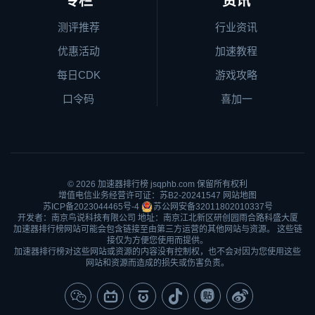
专栏
资讯
测评推荐
行业资讯
优惠活动
加速教程
每日CDK
游戏攻略
口令码
喜加一
© 2026
加速器排行榜
jsqphb.com 保留所有权利
增值电信业务经营许可证：苏B2-20241547
网站地图
苏ICP备2023044465号-4
苏公网安备32011802010337号
开发者：南京鸟说科技有限公司 地址：南京江北新区研创园雨合路科盛大厦
加速器排行榜网站可能会包含链接至由第三方运营的其他网站与资源。 这些链
接仅为方便您使用而提供。
加速器排行榜对这些网站或资源的内容没有控制权，也不会对因为您使用这些
网站和资源而造成的损失或伤害负责。