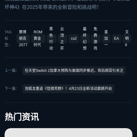
坏神4》在2025年带来的全新冒险和挑战吧！
黑
云
最
免
TAG
赛博
ROM:
喜
文
色
顶
终
费
标
朋克
黄金
cs2
加
EA
明
行
之
幻
游
签：
2077
时代
一
6
动
弈
想
戏
上一篇：
任天堂Switch 2加拿大预购与美国同步推迟，背后原因引关注
下一篇：
泡狐龙重返《怪猎荒野》！4月23日全新活动震撼开启
热门资讯