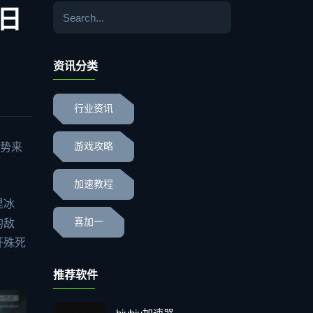
日
资讯分类
行业资讯
强势来
游戏攻略
加速教程
里冰
喜加一
的敌
开殊死
推荐软件