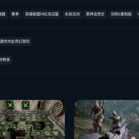
速器
赛季
英雄联盟PBE测试服
永劫无间
黑神话悟空
剑网3重制版
试，邀你共赴奇幻冒险
等你畅享