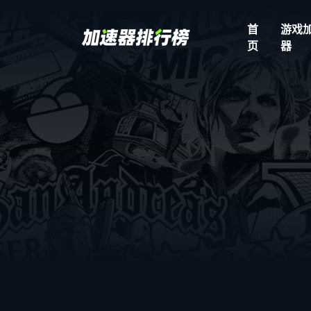
首
游戏
页
器