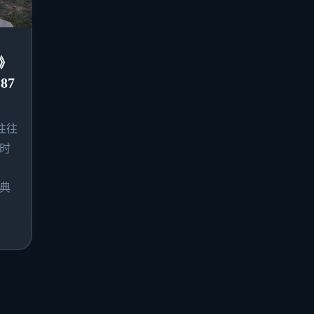
》
87
往往
时
典