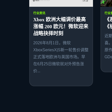
行业资讯
行业
Xbox 欧洲大幅调价最高
《
涨幅 200 欧元！微软迎来
《
战略抉择时刻
近
2026年8月1日，微软
喜
XboxSeriesX|S新一轮售价调整
原作者
正式落地欧洲与英国市场。早
GDe
在6月25日微软就对外预告涨
价...