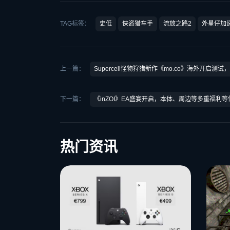
TAG标签：
史低
侠盗猎车手
流放之路2
外星仔加
上一篇：
Supercell怪物狩猎新作《mo.co》海外开启测
下一篇：
《inZOI》EA盛宴开启，本体、周边等多重福利
热门资讯