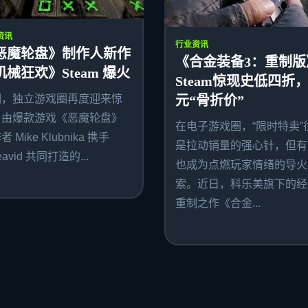
资讯
行业资讯
恶魔轮盘》制作人新作
《合金装备3：重制版
机械狂欢》Steam 爆火
Steam惊现史低四折，
期，独立游戏圈再度迎来惊
元“骨折价”
。由爆款游戏《恶魔轮盘》
在电子游戏圈，“限时特卖”
 Mike Klubnika 携手
是拉动销量的强心针，但有
avid 共同打造的...
也成为点燃玩家情绪的导火
索。近日，科乐美旗下的经
重制之作《合金...