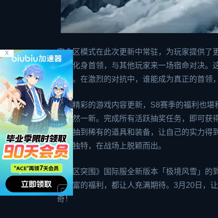
安全区模式在此次更新中常驻，为玩家提供了
X
机会化身首领，与其他玩家来一场宿命对决。
思维。在激烈的对抗中，谁能成为真正的首领
除了精彩的游戏内容更新，S8赛季的福利也堪
间焕然一新。完成所有活跃抽奖任务，即可获得
就能抽到稀有的道具和装备，让自己的实力得
更加独特，在战场上脱颖而出。
《暗区突围》国际服全新版本「极境风雪」的
是丰富的福利，都让人充满期待。3月20日，
奇！