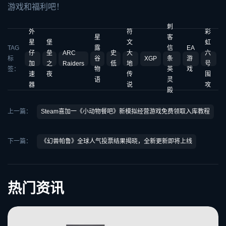
游戏和福利吧！
刺
外
符
彩
星
客
星
堡
文
虹
TAG
露
信
EA
仔
垒
ARC
史
大
六
标
谷
XGP
条
游
加
之
Raiders
低
地
号
签：
物
英
戏
速
夜
传
围
语
灵
器
说
攻
殿
上一篇：
Steam喜加一《小动物餐吧》新模拟经营游戏免费领取入库教程
下一篇：
《幻兽帕鲁》全球人气投票结果揭晓，全新更新即将上线
热门资讯