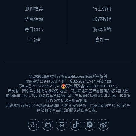
测评推荐
行业资讯
优惠活动
加速教程
每日CDK
游戏攻略
口令码
喜加一
© 2026
加速器排行榜
jsqphb.com 保留所有权利
增值电信业务经营许可证：苏B2-20241547
网站地图
苏ICP备2023044465号-4
苏公网安备32011802010337号
开发者：南京鸟说科技有限公司 地址：南京江北新区研创园雨合路科盛大厦
加速器排行榜网站可能会包含链接至由第三方运营的其他网站与资源。 这些链
接仅为方便您使用而提供。
加速器排行榜对这些网站或资源的内容没有控制权，也不会对因为您使用这些
网站和资源而造成的损失或伤害负责。