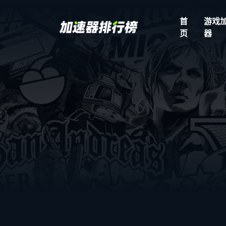
首
游戏
页
器