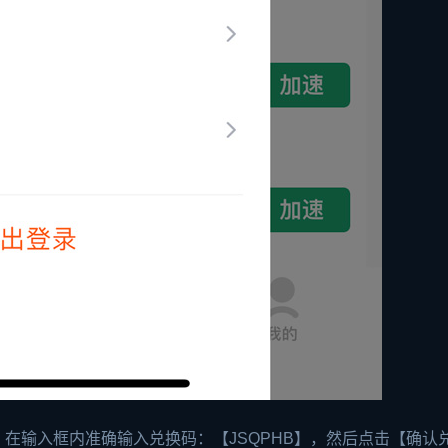
在输入框内准确输入兑换码：【JSQPHB】，然后点击【确认