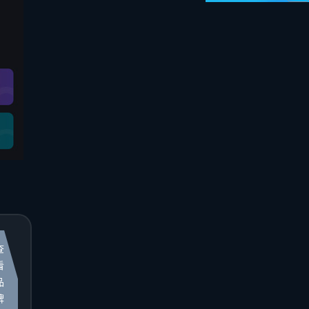
查
看
品
牌