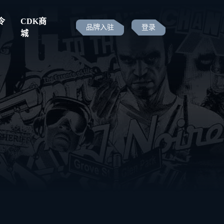
令
CDK商
品牌入驻
登录
城