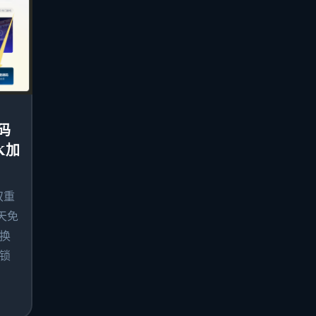
码
K加
双重
天免
换
锁