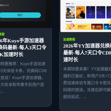
教程
26年Kuyo手游加速器
加速教程
2026年YY加速器兑换
换码最新-每人3天口令
最新-每人7天口令CD
DK加速时长
速时长
特惠推荐：Kuyo手游加速
本期特惠来袭！YY加速器
3天体验卡券，兑换码CDK
福利已备好，新用户3天+7
放送！Kuyo手游加速器，
费加速体验专属口令卡密兑
业为安卓和苹果手机用户提
码限时放送。兑换后即可解
..
超低延迟、...