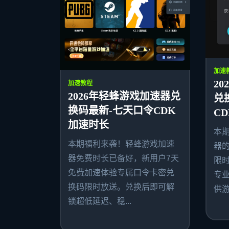
加速
20
加速教程
2026年轻蜂游戏加速器兑
兑
换码最新-七天口令CDK
C
加速时长
本期
本期福利来袭！轻蜂游戏加速
器的
器免费时长已备好，新用户7天
限时
免费加速体验专属口令卡密兑
专
换码限时放送。兑换后即可解
供游.
锁超低延迟、稳...