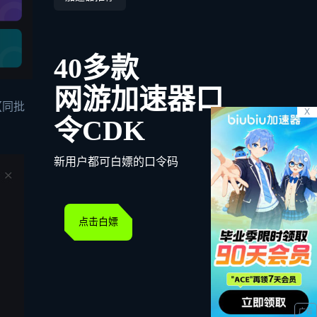
40多款
网游加速器口
【同批
X
令CDK
新用户都可白嫖的口令码
点击白嫖