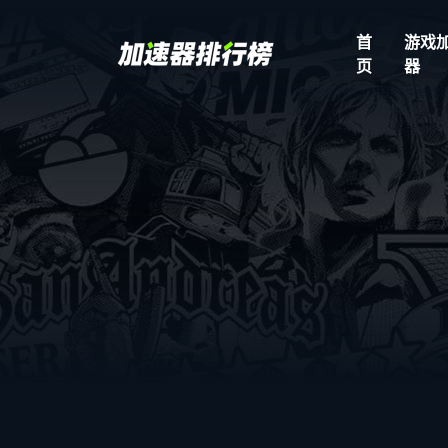
首
游戏
页
器