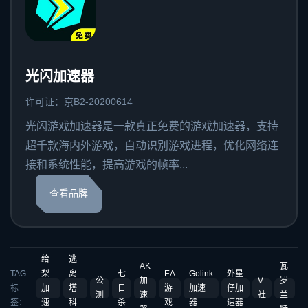
光闪加速器
许可证：京B2-20200614
光闪游戏加速器是一款真正免费的游戏加速器，支持
超千款海内外游戏，自动识别游戏进程，优化网络连
接和系统性能，提高游戏的帧率...
查看品牌
给
逃
AK
瓦
TAG
梨
离
七
EA
Golink
外星
公
加
V
罗
标
加
塔
日
游
加速
仔加
测
速
社
兰
签：
速
科
杀
戏
器
速器