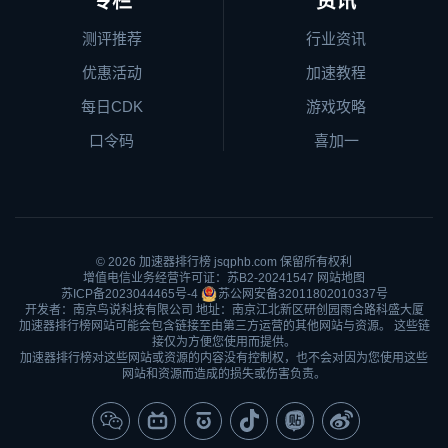
专栏
资讯
测评推荐
行业资讯
优惠活动
加速教程
每日CDK
游戏攻略
口令码
喜加一
© 2026
加速器排行榜
jsqphb.com 保留所有权利
增值电信业务经营许可证：苏B2-20241547
网站地图
苏ICP备2023044465号-4
苏公网安备32011802010337号
开发者：南京鸟说科技有限公司 地址：南京江北新区研创园雨合路科盛大厦
加速器排行榜网站可能会包含链接至由第三方运营的其他网站与资源。 这些链
接仅为方便您使用而提供。
加速器排行榜对这些网站或资源的内容没有控制权，也不会对因为您使用这些
网站和资源而造成的损失或伤害负责。