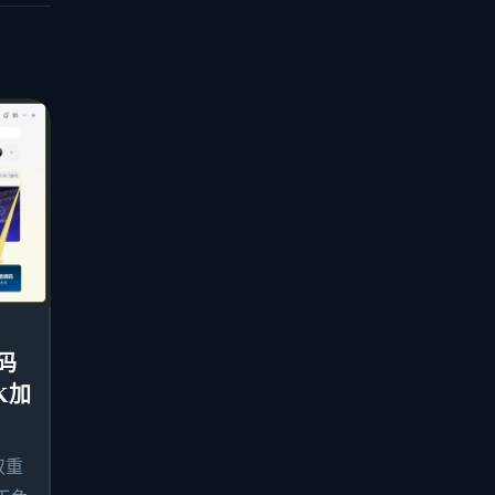
码
K加
双重