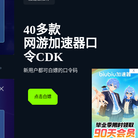
40多款
网游加速器口
令CDK
。
新用户都可白嫖的口令码
X
点击白嫖