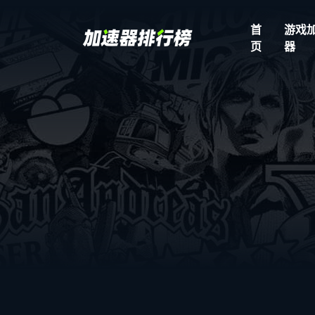
首
游戏
页
器