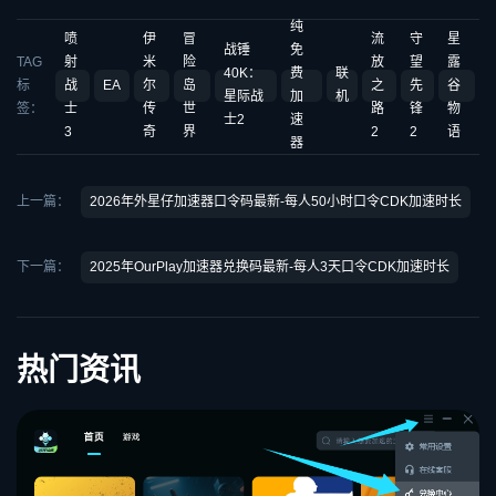
纯
喷
伊
冒
流
守
星
战锤
免
TAG
射
米
险
放
望
露
40K：
费
联
标
战
EA
尔
岛
之
先
谷
星际战
加
机
签：
士
传
世
路
锋
物
士2
速
3
奇
界
2
2
语
器
上一篇：
2026年外星仔加速器口令码最新-每人50小时口令CDK加速时长
下一篇：
2025年OurPlay加速器兑换码最新-每人3天口令CDK加速时长
热门资讯