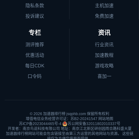
隐私条款
主机加速
投诉建议
免费加速
专栏
资讯
测评推荐
行业资讯
优惠活动
加速教程
每日CDK
游戏攻略
口令码
喜加一
© 2026
加速器排行榜
jsqphb.com 保留所有权利
增值电信业务经营许可证：苏B2-20241547
网站地图
苏ICP备2023044465号-4
苏公网安备32011802010337号
开发者：南京鸟说科技有限公司 地址：南京江北新区研创园雨合路科盛大厦
加速器排行榜网站可能会包含链接至由第三方运营的其他网站与资源。 这些链
接仅为方便您使用而提供。