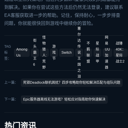
到解决。如果你在尝试这些方法后仍然无法登录，建议联系
EA客服获取进一步的帮助。记住，保持耐心，一步步排查
问题，你就能很快回到游戏中继续你的冒险。
塞
尔
怪
网
街
达
物
不
星
易
战锤
TAG
头
游
传
Among
猎
羁
际
UU
40K：
标
霸
戏
Switch
说
Us
人:
联
战
加
星际
签：
王
节
王
荒
盟
甲
速
战士2
6
国
野
器
之
泪
上一篇：
死锁Deadlock联机困扰？四步攻略助你轻松解决匹配与组队问题
下一篇：
Epic服务器离线无法游戏？轻松应对指南助你快速解决
热门资讯