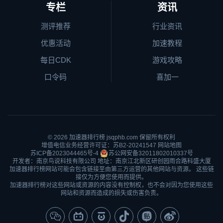
专栏
资讯
测评推荐
行业资讯
优惠活动
加速教程
每日CDK
游戏攻略
口令码
喜加一
© 2026
加速器排行榜
jsqphb.com 保留所有权利
增值电信业务经营许可证：苏B2-20241547
网站地图
苏ICP备2023044465号-4
苏公网安备32011802010337号
开发者：南京鸟说科技有限公司 地址：南京江北新区研创园雨合路科盛大厦
加速器排行榜网站可能会包含链接至由第三方运营的其他网站与资源。 这些链
接仅为方便您使用而提供。
加速器排行榜对这些网站或资源的内容没有控制权，也不会对因为您使用这些
网站和资源而造成的损失或伤害负责。