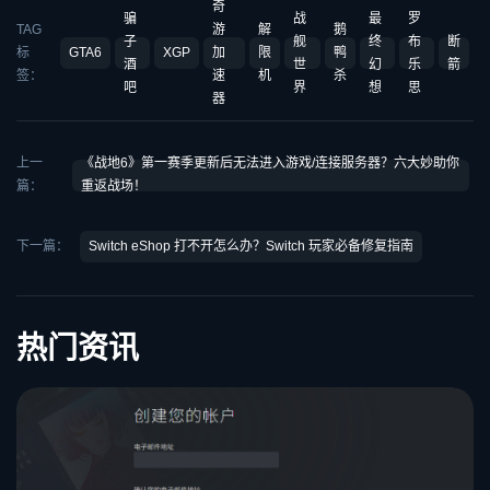
奇
骗
战
最
罗
TAG
游
解
鹅
子
舰
终
布
断
标
GTA6
XGP
加
限
鸭
酒
世
幻
乐
箭
签：
速
机
杀
吧
界
想
思
器
上一
《战地6》第一赛季更新后无法进入游戏/连接服务器？六大妙助你
篇：
重返战场！
下一篇：
Switch eShop 打不开怎么办？Switch 玩家必备修复指南
热门资讯