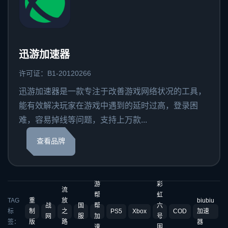
迅游加速器
许可证：B1-20120266
迅游加速器是一款专注于改善游戏网络状况的工具，
能有效解决玩家在游戏中遇到的延时过高，登录困
难，容易掉线等问题，支持上万款...
查看品牌
游
彩
流
帮
虹
TAG
重
放
biubiu
战
国
帮
六
标
制
之
PS5
Xbox
COD
加速
网
服
加
号
签：
版
路
器
速
围