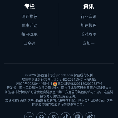
专栏
资讯
测评推荐
行业资讯
优惠活动
加速教程
每日CDK
游戏攻略
口令码
喜加一
© 2026
加速器排行榜
jsqphb.com 保留所有权利
增值电信业务经营许可证：苏B2-20241547
网站地图
苏ICP备2023044465号-4
苏公网安备32011802010337号
开发者：南京鸟说科技有限公司 地址：南京江北新区研创园雨合路科盛大厦
加速器排行榜网站可能会包含链接至由第三方运营的其他网站与资源。 这些链
接仅为方便您使用而提供。
加速器排行榜对这些网站或资源的内容没有控制权，也不会对因为您使用这些
网站和资源而造成的损失或伤害负责。