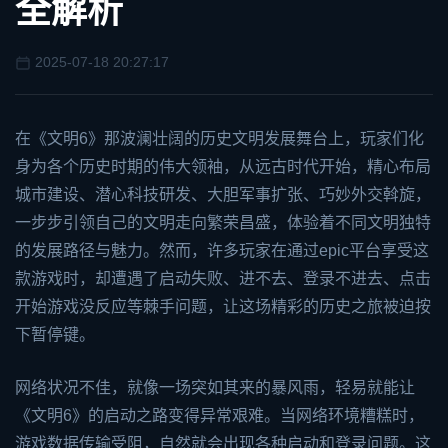
全解析
2025-07-18 20:27:17
在《
文明6
》那波澜壮阔的历史文明发展舞台上，玩家们化
身为各个历史时期的伟大领袖，从远古时代开始，精心布局
城市建设、潜心科技研发、大胆军事扩张、巧妙外交斡旋，
一步步引领自己的文明走向繁荣昌盛，体验着不同文明独特
的发展路径与魅力。然而，许多玩家在通过
epic
平台享受这
款游戏时，却遭遇了启动失败、进不去、登录不进去、点击
开始游戏没反应等棘手问题，让这场精彩的历史之旅被迫按
下暂停键。
网络状况不佳，就像一场突如其来的暴风雨，轻易就能让
《文明6》的启动之路变得异常艰难。当网络环境糟糕时，
游戏数据传输受阻，自然就会出现各种启动和登录问题。这