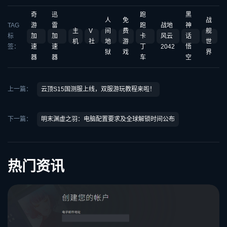
奇
迅
跑
黑
人
免
战
TAG
游
雷
跑
战地
神
主
V
间
费
舰
标
加
加
卡
风云
话
机
社
地
游
世
签：
速
速
丁
2042
悟
狱
戏
界
器
器
车
空
上一篇：
云顶S15国测服上线，双服游玩教程来啦！
下一篇：
明末渊虚之羽：电脑配置要求及全球解锁时间公布
热门资讯