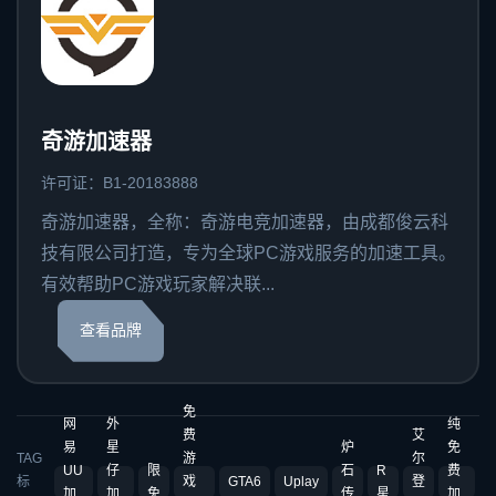
奇游加速器
许可证：B1-20183888
奇游加速器，全称：奇游电竞加速器，由成都俊云科
技有限公司打造，专为全球PC游戏服务的加速工具。
有效帮助PC游戏玩家解决联...
查看品牌
免
网
外
纯
费
艾
易
星
炉
免
TAG
游
尔
UU
仔
限
石
R
费
标
戏
GTA6
Uplay
登
加
加
免
传
星
加