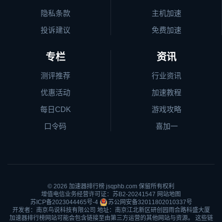
隐私条款
主机加速
投诉建议
免费加速
专栏
资讯
测评推荐
行业资讯
优惠活动
加速教程
每日CDK
游戏攻略
口令码
喜加一
© 2026
加速器排行榜
jsqphb.com 保留所有权利
增值电信业务经营许可证：苏B2-20241547
网站地图
苏ICP备2023044465号-4
苏公网安备32011802010337号
开发者：南京鸟说科技有限公司 地址：南京江北新区研创园雨合路科盛大厦
加速器排行榜网站可能会包含链接至由第三方运营的其他网站与资源。 这些链