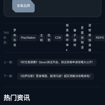
查看品牌
暗
游
星
罗
黑
骗
帮
TAG
露
布
主
饥
破
子
帮
标
PlayStation
CDK
谷
REPO
乐
机
荒
坏
酒
加
签：
物
思
神
吧
速
语
4
器
上一篇：
《时空奥德赛》Steam测试开启，测试资格申请攻略大公开！
下一篇：
《拉萨拉斯》登录难题、崩溃闪退？超实用解决攻略来啦！
热门资讯