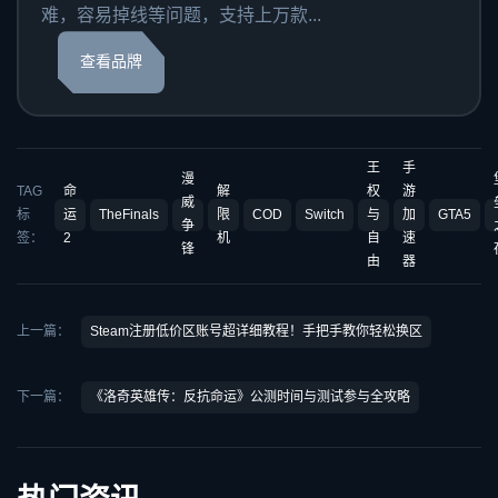
难，容易掉线等问题，支持上万款...
查看品牌
王
手
漫
TAG
命
解
权
游
威
标
运
TheFinals
限
COD
Switch
与
加
GTA5
争
签：
2
机
自
速
锋
由
器
上一篇：
Steam注册低价区账号超详细教程！手把手教你轻松换区
下一篇：
《洛奇英雄传：反抗命运》公测时间与测试参与全攻略