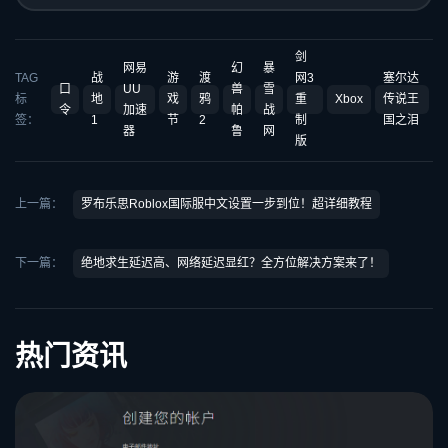
剑
网易
幻
暴
TAG
战
游
渡
网3
塞尔达
口
UU
兽
雪
标
地
戏
鸦
重
Xbox
传说王
令
加速
帕
战
签：
1
节
2
制
国之泪
器
鲁
网
版
上一篇：
罗布乐思Roblox国际服中文设置一步到位！超详细教程
下一篇：
绝地求生延迟高、网络延迟显红？全方位解决方案来了！
热门资讯