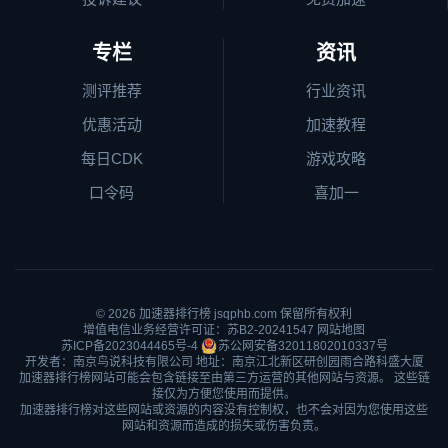
专栏
资讯
测评推荐
行业资讯
优惠活动
加速教程
每日CDK
游戏攻略
口令码
喜加一
© 2026
加速器排行榜
jsqphb.com 保留所有权利
增值电信业务经营许可证：苏B2-20241547
网站地图
苏ICP备2023044465号-4
苏公网安备32011802010337号
开发者：南京鸟说科技有限公司 地址：南京江北新区研创园雨合路科盛大厦
加速器排行榜网站可能会包含链接至由第三方运营的其他网站与资源。 这些链
接仅为方便您使用而提供。
加速器排行榜对这些网站或资源的内容没有控制权，也不会对因为您使用这些
网站和资源而造成的损失或伤害负责。