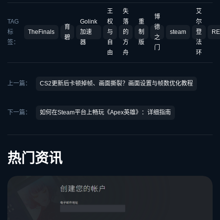
王
失
艾
博
TAG
Golink
权
落
重
尔
育
德
标
TheFinals
加速
与
的
制
steam
登
RE
碧
之
签：
器
自
方
版
法
门
由
舟
环
上一篇：
CS2更新后卡顿掉帧、画面撕裂？画面设置与帧数优化教程
下一篇：
如何在Steam平台上畅玩《Apex英雄》：详细指南
热门资讯