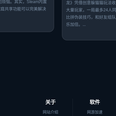
的烦恼。其实，Steam内置
龙》凭借创意躲猫猫玩法收
家庭共享功能可以完美解决
大量玩家，一局最多24人
比拼伪装技巧，和好友组队
乐加倍。...
关于
软件
网站介绍
网游加速