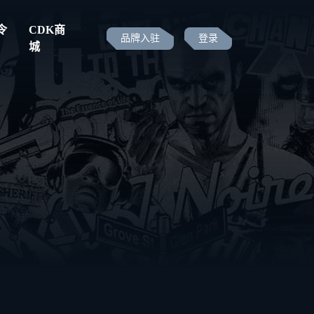
令
CDK商
品牌入驻
登录
城