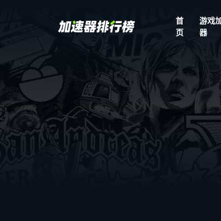
首
游戏
页
器