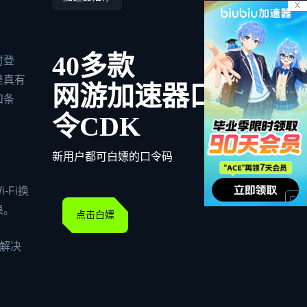
X
40多款
时登
是真有
网游加速器口
和条
令CDK
新用户都可白嫖的口令码
Fi换
果。
点击白嫖
到解决