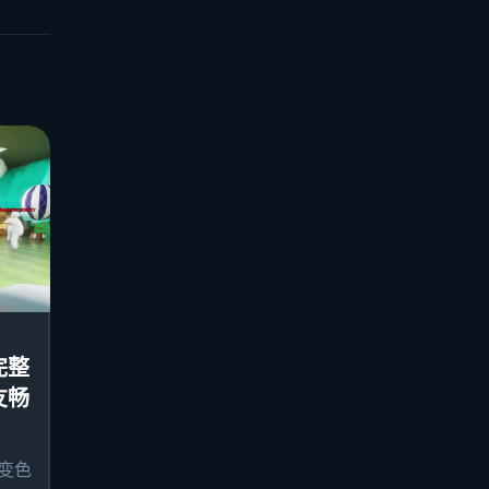
完整
友畅
级变色