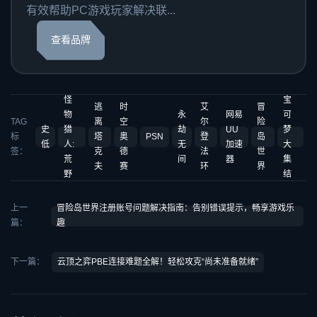
有效帮助PC游戏玩家解决联...
查看品牌
怪
宝
逃
时
艾
冒
物
永
网易
可
TAG
离
空
尔
险
史
猎
劫
UU
梦
标
塔
奥
PSN
登
岛
低
人:
无
加速
大
签：
克
德
法
世
荒
间
器
集
夫
赛
环
界
野
结
上一
冒险岛世界注册账号问题解决指南：告别错误提示，畅享游戏乐
篇：
趣
下一篇：
云顶之弈PBE连接难题全解！轻松攻克“尚未准备就绪”