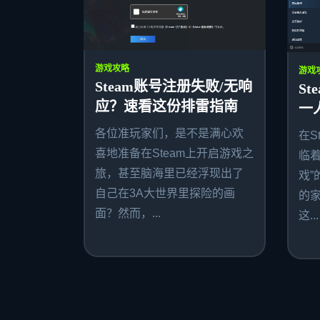
游戏攻略
游戏
Steam账号注册失败/无响
S
应？速看这份排雷指南
一
各位准玩家们，是不是满心欢
在S
喜地准备在Steam上开启游戏之
临
旅，甚至脑海里已经浮现出了
戏”
自己在3A大世界里探险的画
的
面？然而，...
这...