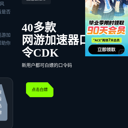
风
看是否
40多款
迅游加
网游加速器口
帮助你
令CDK
新用户都可白嫖的口令码
点击白嫖
查
看
品
牌