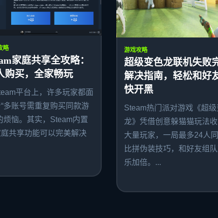
攻略
游戏攻略
team家庭共享全攻略：
超级变色龙联机失败
人购买，全家畅玩
解决指南，轻松和好
快开黑
team平台上，许多玩家都面
着“多账号需重复购买同款游
Steam热门派对游戏《超
的烦恼。其实，Steam内置
龙》凭借创意躲猫猫玩法收
家庭共享功能可以完美解决
大量玩家，一局最多24人
比拼伪装技巧，和好友组队
乐加倍。...