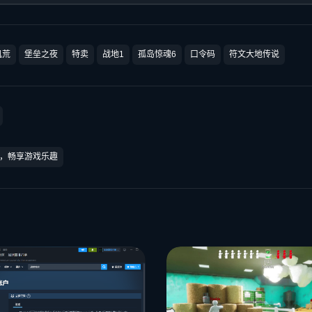
饥荒
堡垒之夜
特卖
战地1
孤岛惊魂6
口令码
符文大地传说
，畅享游戏乐趣