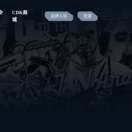
令
CDK商
品牌入驻
登录
城