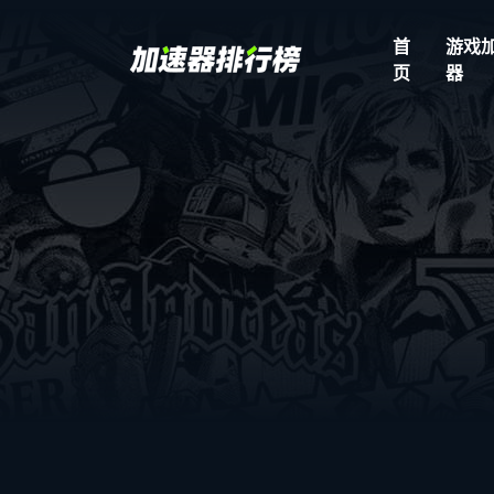
首
游戏
页
器