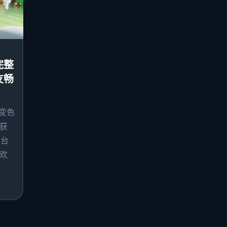
完整
友畅
级变色
获
同台
欢