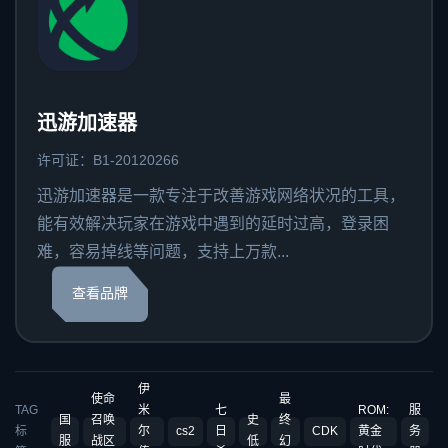
迅游加速器
许可证：B1-20120266
迅游加速器是一款专注于改善游戏网络状况的工具，
能有效解决玩家在游戏中遇到的延时过高，登录困
难，容易掉线等问题，支持上万款...
查看品牌
伊
使命
最
TAG
米
七
ROM:
服
国
召唤
史
终
标
尔
cs2
日
CDK
黄金
务
服
战区
低
幻