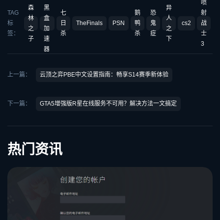
喷
森
黑
异
TAG
七
鹅
恐
射
林
盒
人
标
日
TheFinals
PSN
鸭
鬼
cs2
战
之
加
之
签：
杀
杀
症
士
子
速
下
3
器
上一篇：
云顶之弈PBE中文设置指南：畅享S14赛季新体验
下一篇：
GTA5增强版R星在线服务不可用？解决方法一文搞定
热门资讯