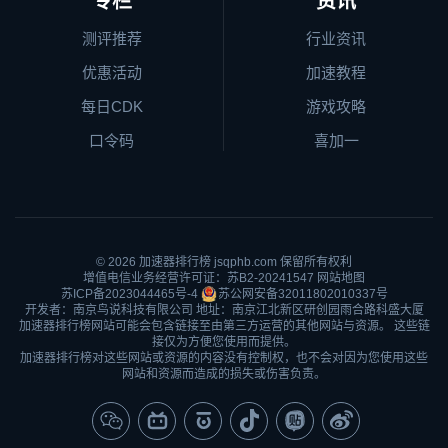
专栏
资讯
测评推荐
行业资讯
优惠活动
加速教程
每日CDK
游戏攻略
口令码
喜加一
© 2026
加速器排行榜
jsqphb.com 保留所有权利
增值电信业务经营许可证：苏B2-20241547
网站地图
苏ICP备2023044465号-4
苏公网安备32011802010337号
开发者：南京鸟说科技有限公司 地址：南京江北新区研创园雨合路科盛大厦
加速器排行榜网站可能会包含链接至由第三方运营的其他网站与资源。 这些链
接仅为方便您使用而提供。
加速器排行榜对这些网站或资源的内容没有控制权，也不会对因为您使用这些
网站和资源而造成的损失或伤害负责。