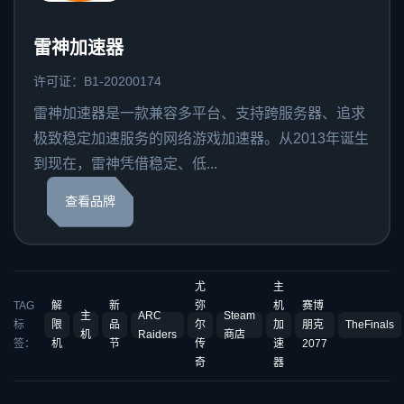
雷神加速器
许可证：B1-20200174
雷神加速器是一款兼容多平台、支持跨服务器、追求
极致稳定加速服务的网络游戏加速器。从2013年诞生
到现在，雷神凭借稳定、低...
查看品牌
尤
主
TAG
解
新
弥
机
赛博
主
ARC
Steam
标
限
品
尔
加
朋克
TheFinals
机
Raiders
商店
签：
机
节
传
速
2077
奇
器