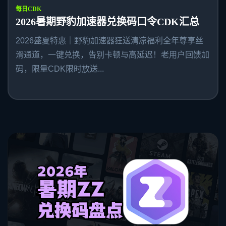
每日CDK
2026暑期野豹加速器兑换码口令CDK汇总
2026盛夏特惠｜野豹加速器狂送清凉福利全年尊享丝
滑通道，一键兑换，告别卡顿与高延迟！老用户回馈加
码，限量CDK限时放送...