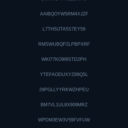
AAIBQOYW5RM4XJZF
L7TH5IJTA5S7EY59
RMSWUBQP2LPBPXRF
WKI77KO9I9STD2PH
YTEFAODUXYZ89Q5L
29PGLLYYRKWZHPEU
BM7VL1UL8X909MRZ
WPDM3EW3V59FVFUW