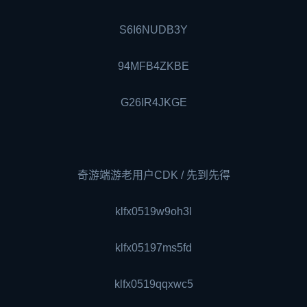
S6I6NUDB3Y
94MFB4ZKBE
G26IR4JKGE
奇游端游老用户CDK / 先到先得
klfx0519w9oh3l
klfx05197ms5fd
klfx0519qqxwc5