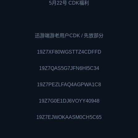
5月22号 CDK福利
迅游端游老用户CDK / 先放部分
19Z7XF80WGSTTZ4CDFFD
19Z7QAS5G7JFN6HI5C34
19Z7PEZLFAQ4AGPWA1C8
19Z7G0E1DJ6VOYY40948
19Z7EJWOKAASM0CH5C65