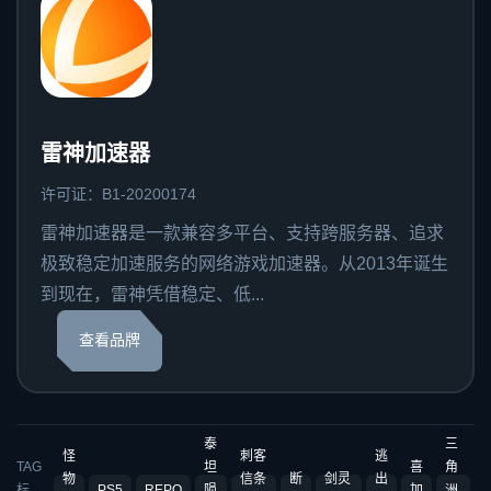
雷神加速器
许可证：B1-20200174
雷神加速器是一款兼容多平台、支持跨服务器、追求
极致稳定加速服务的网络游戏加速器。从2013年诞生
到现在，雷神凭借稳定、低...
查看品牌
泰
三
怪
刺客
逃
TAG
坦
喜
角
物
信条
断
剑灵
出
标
PS5
REPO
陨
加
洲