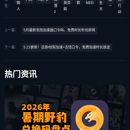
猎
英灵
箭
NEO
生
签：
落
一
行
人
殿
天
2
动
上一篇：
5月最新泡泡加速器口令码，免费时长秒兑即用
下一篇：
5.23更新！迅游/给梨加速+古怪口令，免费加速时长放送
热门资讯