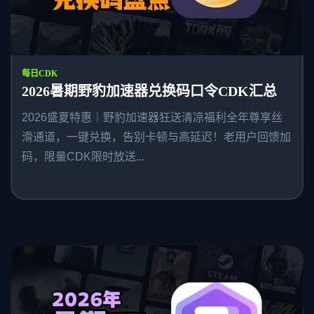
每日CDK
2026暑期野豹加速器兑换码口令CDK汇总
2026盛夏特惠｜野豹加速器狂送清凉福利全年尊享丝
滑通道，一键兑换，告别卡顿与高延迟！老用户回馈加
码，限量CDK限时放送...