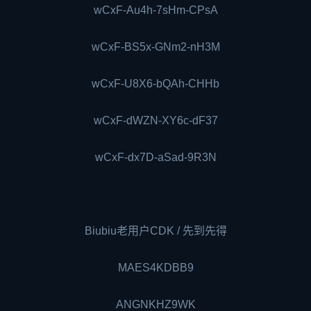
wCxF-Au4h-7sHm-CPsA
wCxF-BS5x-GNm2-nH3M
wCxF-U8X6-bQAh-CHHb
wCxF-dWZN-XY6c-dF37
wCxF-dx7D-aSad-9R3N
Biubiu老用户CDK / 先到先得
MAES4KDBB9
ANGNKHZ9WK