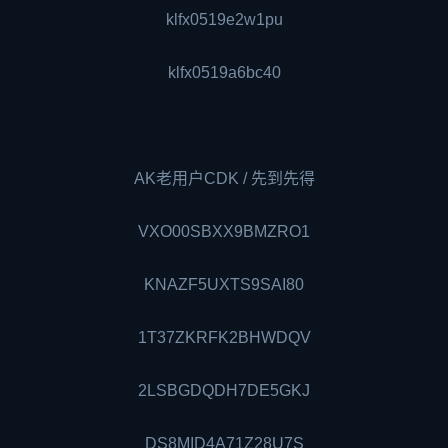
klfx0519e2w1pu
klfx0519a6bc40
AK老用户CDK / 先到先得
VXO00SBXX9BMZRO1
KNAZF5UXTS9SAI80
1T37ZKRFK2BHWDQV
2LSBGDQDH7DE5GKJ
DS8MID4A71Z28U7S