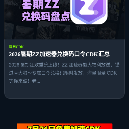
每日CDK
2026暑期ZZ加速器兑换码口令CDK汇总
2026 暑期狂欢重磅上线！ZZ 加速器超大福利放送，错
过亏大啦～专属口令兑换码限时发放，海量限量 CDK
等你来薅！老...